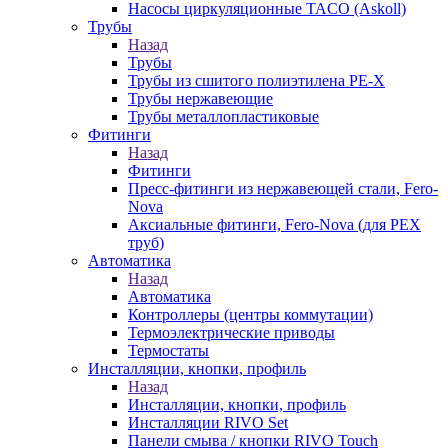
Насосы циркуляционные TACO (Askoll)
Трубы
Назад
Трубы
Трубы из сшитого полиэтилена PE-X
Трубы нержавеющие
Трубы металлопластиковые
Фитинги
Назад
Фитинги
Пресс-фитинги из нержавеющей стали, Fero-
Nova
Аксиальные фитинги, Fero-Nova (для PEX
труб)
Автоматика
Назад
Автоматика
Контроллеры (центры коммутации)
Термоэлектрические приводы
Термостаты
Инсталляции, кнопки, профиль
Назад
Инсталляции, кнопки, профиль
Инсталляции RIVO Set
Панели смыва / кнопки RIVO Touch