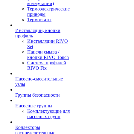
коммутации)
Термоэлектрические
приводы
Термостаты
Инсталляции, кнопки,
профиль
Инсталляции RIVO
Set
Панели смыва /
кнопки RIVO Touch
Система профилей
RIVO Fix
Насосно-смесительные
узлы
Группы безопасности
Насосные группы
Комплектующие для
насосных групп
Коллекторы
распределительные