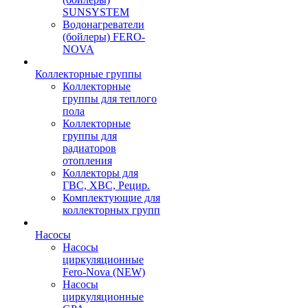
SUNSYSTEM
Водонагреватели
(бойлеры) FERO-
NOVA
Коллекторные группы
Коллекторные
группы для теплого
пола
Коллекторные
группы для
радиаторов
отопления
Коллекторы для
ГВС, ХВС, Рецир.
Комплектующие для
коллекторных групп
Насосы
Насосы
циркуляционные
Fero-Nova (NEW)
Насосы
циркуляционные