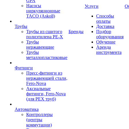
GPA
Насосы
Услуги
О
циркуляционные
TACO (Askoll)
Способы
оплаты
Трубы
Доставка
Трубы из сшитого
Бренды
Подбор
полиэтилена PE-X
оборудования
Трубы
Обучение
нержавеющие
Аренда
Трубы
инструмента
металлопластиковые
Фитинги
Пресс-фитинги из
нержавеющей стали,
Fero-Nova
Аксиальные
фитинги, Fero-Nova
(для PEX труб)
Автоматика
Контроллеры
(центры
коммутации)