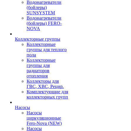
Водонагреватели
(бойлеры)
SUNSYSTEM
Водонагреватели
(бойлеры) FERO-
NOVA
Коллекторные группы
Коллекторные
группы для теплого
пола
Коллекторные
группы для
радиаторов
отопления
Коллекторы для
ГВС, ХВС, Рецир.
Комплектующие для
коллекторных групп
Насосы
Насосы
циркуляционные
Fero-Nova (NEW)
Насосы