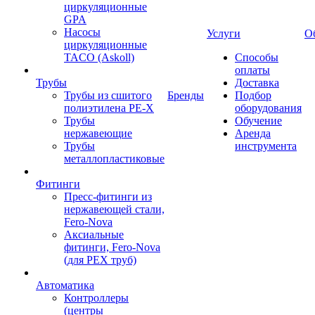
циркуляционные
GPA
Насосы
Услуги
О
циркуляционные
TACO (Askoll)
Способы
оплаты
Трубы
Доставка
Трубы из сшитого
Бренды
Подбор
полиэтилена PE-X
оборудования
Трубы
Обучение
нержавеющие
Аренда
Трубы
инструмента
металлопластиковые
Фитинги
Пресс-фитинги из
нержавеющей стали,
Fero-Nova
Аксиальные
фитинги, Fero-Nova
(для PEX труб)
Автоматика
Контроллеры
(центры