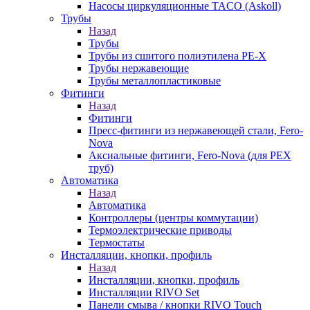
Насосы циркуляционные TACO (Askoll)
Трубы
Назад
Трубы
Трубы из сшитого полиэтилена PE-X
Трубы нержавеющие
Трубы металлопластиковые
Фитинги
Назад
Фитинги
Пресс-фитинги из нержавеющей стали, Fero-
Nova
Аксиальные фитинги, Fero-Nova (для PEX
труб)
Автоматика
Назад
Автоматика
Контроллеры (центры коммутации)
Термоэлектрические приводы
Термостаты
Инсталляции, кнопки, профиль
Назад
Инсталляции, кнопки, профиль
Инсталляции RIVO Set
Панели смыва / кнопки RIVO Touch