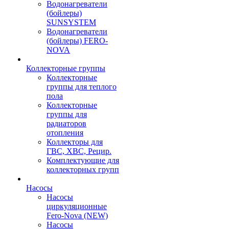
Водонагреватели
(бойлеры)
SUNSYSTEM
Водонагреватели
(бойлеры) FERO-
NOVA
Коллекторные группы
Коллекторные
группы для теплого
пола
Коллекторные
группы для
радиаторов
отопления
Коллекторы для
ГВС, ХВС, Рецир.
Комплектующие для
коллекторных групп
Насосы
Насосы
циркуляционные
Fero-Nova (NEW)
Насосы