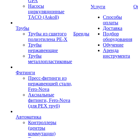
GPA
Насосы
Услуги
О
циркуляционные
TACO (Askoll)
Способы
оплаты
Трубы
Доставка
Трубы из сшитого
Бренды
Подбор
полиэтилена PE-X
оборудования
Трубы
Обучение
нержавеющие
Аренда
Трубы
инструмента
металлопластиковые
Фитинги
Пресс-фитинги из
нержавеющей стали,
Fero-Nova
Аксиальные
фитинги, Fero-Nova
(для PEX труб)
Автоматика
Контроллеры
(центры
коммутации)