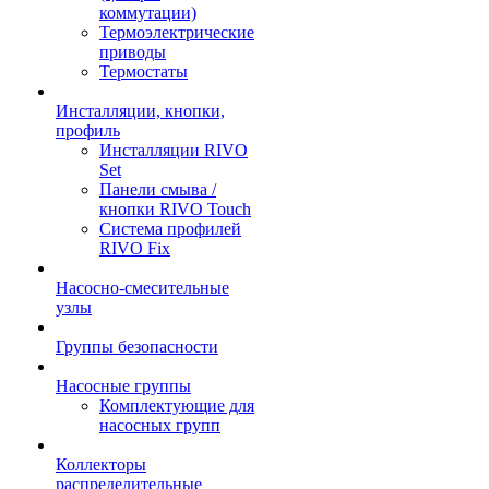
коммутации)
Термоэлектрические
приводы
Термостаты
Инсталляции, кнопки,
профиль
Инсталляции RIVO
Set
Панели смыва /
кнопки RIVO Touch
Система профилей
RIVO Fix
Насосно-смесительные
узлы
Группы безопасности
Насосные группы
Комплектующие для
насосных групп
Коллекторы
распределительные