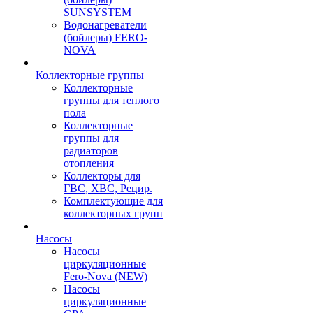
SUNSYSTEM
Водонагреватели
(бойлеры) FERO-
NOVA
Коллекторные группы
Коллекторные
группы для теплого
пола
Коллекторные
группы для
радиаторов
отопления
Коллекторы для
ГВС, ХВС, Рецир.
Комплектующие для
коллекторных групп
Насосы
Насосы
циркуляционные
Fero-Nova (NEW)
Насосы
циркуляционные