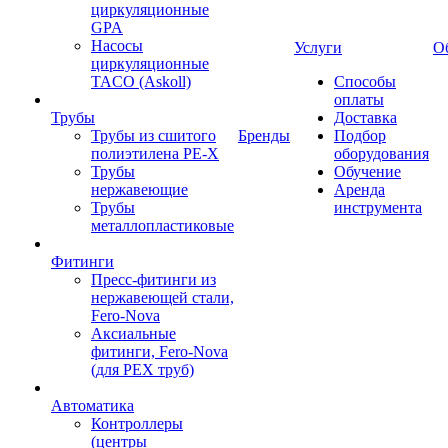
циркуляционные
GPA
Насосы
Услуги
О
циркуляционные
TACO (Askoll)
Способы
оплаты
Трубы
Доставка
Трубы из сшитого
Бренды
Подбор
полиэтилена PE-X
оборудования
Трубы
Обучение
нержавеющие
Аренда
Трубы
инструмента
металлопластиковые
Фитинги
Пресс-фитинги из
нержавеющей стали,
Fero-Nova
Аксиальные
фитинги, Fero-Nova
(для PEX труб)
Автоматика
Контроллеры
(центры