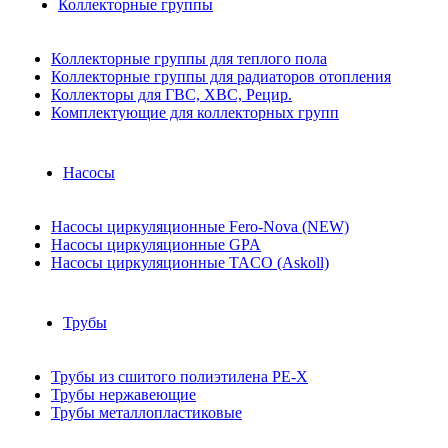
Коллекторные группы
Коллекторные группы для теплого пола
Коллекторные группы для радиаторов отопления
Коллекторы для ГВС, ХВС, Рецир.
Комплектующие для коллекторных групп
Насосы
Насосы циркуляционные Fero-Nova (NEW)
Насосы циркуляционные GPA
Насосы циркуляционные TACO (Askoll)
Трубы
Трубы из сшитого полиэтилена PE-X
Трубы нержавеющие
Трубы металлопластиковые