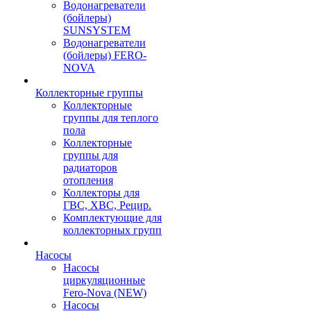
Водонагреватели
(бойлеры)
SUNSYSTEM
Водонагреватели
(бойлеры) FERO-
NOVA
Коллекторные группы
Коллекторные
группы для теплого
пола
Коллекторные
группы для
радиаторов
отопления
Коллекторы для
ГВС, ХВС, Рецир.
Комплектующие для
коллекторных групп
Насосы
Насосы
циркуляционные
Fero-Nova (NEW)
Насосы