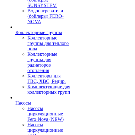
SUNSYSTEM
Водонагреватели
(бойлеры) FERO-
NOVA
Коллекторные группы
Коллекторные
группы для теплого
пола
Коллекторные
группы для
радиаторов
отопления
Коллекторы для
ГВС, ХВС, Рецир.
Комплектующие для
коллекторных групп
Насосы
Насосы
циркуляционные
Fero-Nova (NEW)
Насосы
циркуляционные