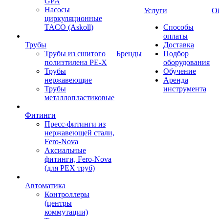
GPA
Насосы
Услуги
О
циркуляционные
TACO (Askoll)
Способы
оплаты
Трубы
Доставка
Трубы из сшитого
Бренды
Подбор
полиэтилена PE-X
оборудования
Трубы
Обучение
нержавеющие
Аренда
Трубы
инструмента
металлопластиковые
Фитинги
Пресс-фитинги из
нержавеющей стали,
Fero-Nova
Аксиальные
фитинги, Fero-Nova
(для PEX труб)
Автоматика
Контроллеры
(центры
коммутации)