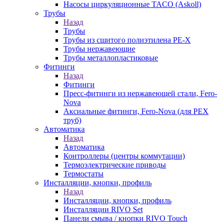
Насосы циркуляционные TACO (Askoll)
Трубы
Назад
Трубы
Трубы из сшитого полиэтилена PE-X
Трубы нержавеющие
Трубы металлопластиковые
Фитинги
Назад
Фитинги
Пресс-фитинги из нержавеющей стали, Fero-
Nova
Аксиальные фитинги, Fero-Nova (для PEX
труб)
Автоматика
Назад
Автоматика
Контроллеры (центры коммутации)
Термоэлектрические приводы
Термостаты
Инсталляции, кнопки, профиль
Назад
Инсталляции, кнопки, профиль
Инсталляции RIVO Set
Панели смыва / кнопки RIVO Touch