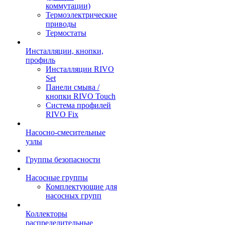
коммутации)
Термоэлектрические
приводы
Термостаты
Инсталляции, кнопки,
профиль
Инсталляции RIVO
Set
Панели смыва /
кнопки RIVO Touch
Система профилей
RIVO Fix
Насосно-смесительные
узлы
Группы безопасности
Насосные группы
Комплектующие для
насосных групп
Коллекторы
распределительные