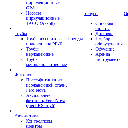
циркуляционные
GPA
Насосы
Услуги
О
циркуляционные
TACO (Askoll)
Способы
оплаты
Трубы
Доставка
Трубы из сшитого
Бренды
Подбор
полиэтилена PE-X
оборудования
Трубы
Обучение
нержавеющие
Аренда
Трубы
инструмента
металлопластиковые
Фитинги
Пресс-фитинги из
нержавеющей стали,
Fero-Nova
Аксиальные
фитинги, Fero-Nova
(для PEX труб)
Автоматика
Контроллеры
(центры