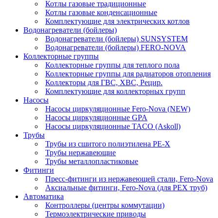
Котлы газовые традиционные
Котлы газовые конденсационные
Комплектующие для электрических котлов
Водонагреватели (бойлеры)
Водонагреватели (бойлеры) SUNSYSTEM
Водонагреватели (бойлеры) FERO-NOVA
Коллекторные группы
Коллекторные группы для теплого пола
Коллекторные группы для радиаторов отопления
Коллекторы для ГВС, ХВС, Рецир.
Комплектующие для коллекторных групп
Насосы
Насосы циркуляционные Fero-Nova (NEW)
Насосы циркуляционные GPA
Насосы циркуляционные TACO (Askoll)
Трубы
Трубы из сшитого полиэтилена PE-X
Трубы нержавеющие
Трубы металлопластиковые
Фитинги
Пресс-фитинги из нержавеющей стали, Fero-Nova
Аксиальные фитинги, Fero-Nova (для PEX труб)
Автоматика
Контроллеры (центры коммутации)
Термоэлектрические приводы