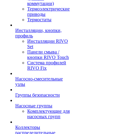
коммутации)
Термоэлектрические
приводы
Термостаты
Инсталляции, кнопки,
профиль
Инсталляции RIVO
Set
Панели смыва /
кнопки RIVO Touch
Система профилей
RIVO Fix
Насосно-смесительные
узлы
Группы безопасности
Насосные группы
Комплектующие для
насосных групп
Коллекторы
распределительные