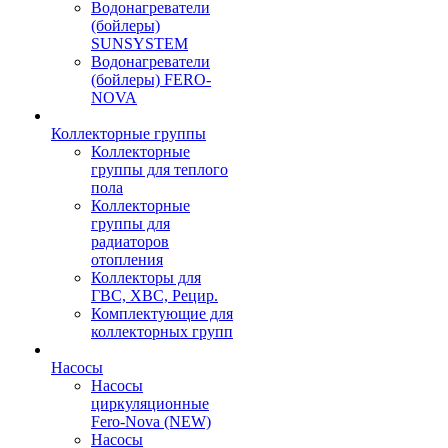
Водонагреватели
(бойлеры)
SUNSYSTEM
Водонагреватели
(бойлеры) FERO-
NOVA
Коллекторные группы
Коллекторные
группы для теплого
пола
Коллекторные
группы для
радиаторов
отопления
Коллекторы для
ГВС, ХВС, Рецир.
Комплектующие для
коллекторных групп
Насосы
Насосы
циркуляционные
Fero-Nova (NEW)
Насосы