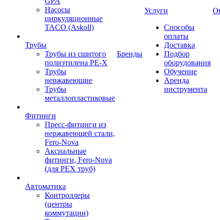
GPA
Насосы
Услуги
О
циркуляционные
TACO (Askoll)
Способы
оплаты
Трубы
Доставка
Трубы из сшитого
Бренды
Подбор
полиэтилена PE-X
оборудования
Трубы
Обучение
нержавеющие
Аренда
Трубы
инструмента
металлопластиковые
Фитинги
Пресс-фитинги из
нержавеющей стали,
Fero-Nova
Аксиальные
фитинги, Fero-Nova
(для PEX труб)
Автоматика
Контроллеры
(центры
коммутации)