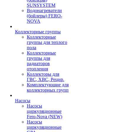
SUNSYSTEM
Водонагреватели
(бойлеры) FERO-
NOVA
Коллекторные группы
Коллекторные
группы для теплого
пола
Коллекторные
группы для
радиаторов
отопления
Коллекторы для
ГВС, ХВС, Рецир.
Комплектующие для
коллекторных групп
Насосы
Насосы
циркуляционные
Fero-Nova (NEW)
Насосы
циркуляционные