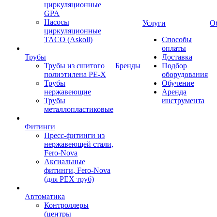
циркуляционные
GPA
Насосы
Услуги
О
циркуляционные
TACO (Askoll)
Способы
оплаты
Трубы
Доставка
Трубы из сшитого
Бренды
Подбор
полиэтилена PE-X
оборудования
Трубы
Обучение
нержавеющие
Аренда
Трубы
инструмента
металлопластиковые
Фитинги
Пресс-фитинги из
нержавеющей стали,
Fero-Nova
Аксиальные
фитинги, Fero-Nova
(для PEX труб)
Автоматика
Контроллеры
(центры