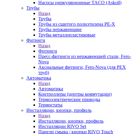
Насосы циркуляционные TACO (Askoll)
Трубы
Назад
Трубы
Трубы из сшитого полиэтилена PE-X
Трубы нержавеющие
Трубы металлопластиковые
Фитинги
Назад
Фитинги
Пресс-фитинги из нержавеющей стали, Fero-
Nova
Аксиальные фитинги, Fero-Nova (для PEX
труб)
Автоматика
Назад
Автоматика
Контроллеры (центры коммутации)
Термоэлектрические приводы
Термостаты
Инсталляции, кнопки, профиль
Назад
Инсталляции, кнопки, профиль
Инсталляции RIVO Set
Панели смыва / кнопки RIVO Touch