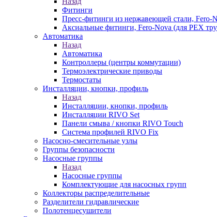
Назад
Фитинги
Пресс-фитинги из нержавеющей стали, Fero-
Аксиальные фитинги, Fero-Nova (для PEX тру
Автоматика
Назад
Автоматика
Контроллеры (центры коммутации)
Термоэлектрические приводы
Термостаты
Инсталляции, кнопки, профиль
Назад
Инсталляции, кнопки, профиль
Инсталляции RIVO Set
Панели смыва / кнопки RIVO Touch
Система профилей RIVO Fix
Насосно-смесительные узлы
Группы безопасности
Насосные группы
Назад
Насосные группы
Комплектующие для насосных групп
Коллекторы распределительные
Разделители гидравлические
Полотенцесушители