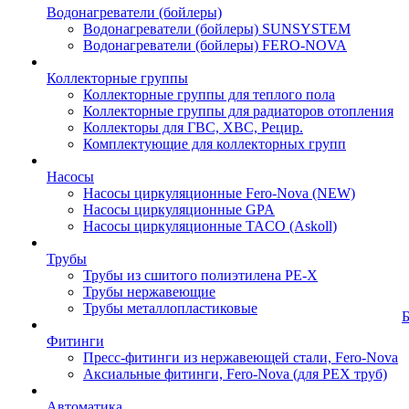
Водонагреватели (бойлеры)
Водонагреватели (бойлеры) SUNSYSTEM
Водонагреватели (бойлеры) FERO-NOVA
Коллекторные группы
Коллекторные группы для теплого пола
Коллекторные группы для радиаторов отопления
Коллекторы для ГВС, ХВС, Рецир.
Комплектующие для коллекторных групп
Насосы
Насосы циркуляционные Fero-Nova (NEW)
Насосы циркуляционные GPA
Насосы циркуляционные TACO (Askoll)
Трубы
Трубы из сшитого полиэтилена PE-X
Трубы нержавеющие
Трубы металлопластиковые
Фитинги
Пресс-фитинги из нержавеющей стали, Fero-Nova
Аксиальные фитинги, Fero-Nova (для PEX труб)
Автоматика