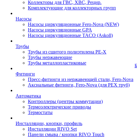
Коллекторы для ГВС, ХВС, Рецир.
Комплектующие для коллекторных групп
Насосы
Насосы циркуляционные Fero-Nova (NEW)
Насосы циркуляционные GPA
Насосы циркуляционные TACO (Askoll)
Трубы
Трубы из сшитого полиэтилена PE-X
Трубы нержавеющие
Трубы металлопластиковые
Фитинги
Пресс-фитинги из нержавеющей стали, Fero-Nova
Аксиальные фитинги, Fero-Nova (для PEX труб)
Автоматика
Контроллеры (центры коммутации)
Термоэлектрические приводы
Термостаты
Инсталляции, кнопки, профиль
Инсталляции RIVO Set
Панели смыва / кнопки RIVO Touch