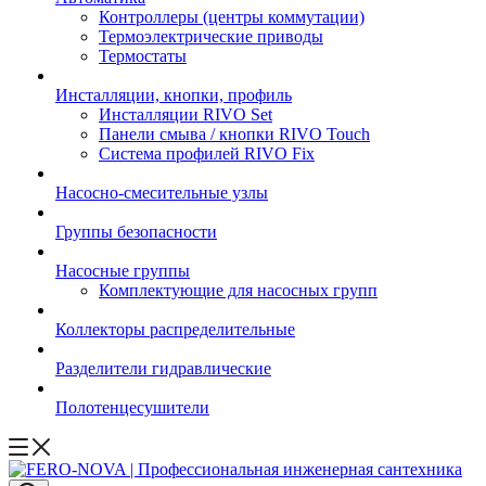
Контроллеры (центры коммутации)
Термоэлектрические приводы
Термостаты
Инсталляции, кнопки, профиль
Инсталляции RIVO Set
Панели смыва / кнопки RIVO Touch
Система профилей RIVO Fix
Насосно-смесительные узлы
Группы безопасности
Насосные группы
Комплектующие для насосных групп
Коллекторы распределительные
Разделители гидравлические
Полотенцесушители