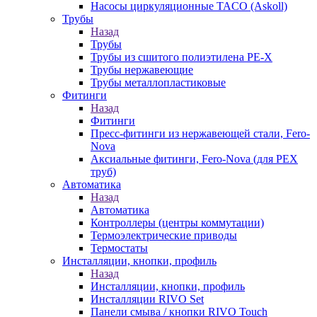
Насосы циркуляционные TACO (Askoll)
Трубы
Назад
Трубы
Трубы из сшитого полиэтилена PE-X
Трубы нержавеющие
Трубы металлопластиковые
Фитинги
Назад
Фитинги
Пресс-фитинги из нержавеющей стали, Fero-
Nova
Аксиальные фитинги, Fero-Nova (для PEX
труб)
Автоматика
Назад
Автоматика
Контроллеры (центры коммутации)
Термоэлектрические приводы
Термостаты
Инсталляции, кнопки, профиль
Назад
Инсталляции, кнопки, профиль
Инсталляции RIVO Set
Панели смыва / кнопки RIVO Touch