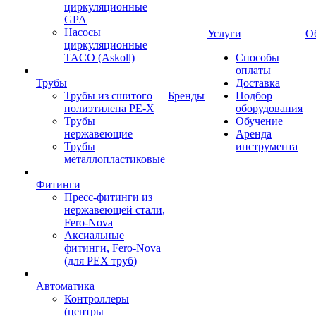
циркуляционные
GPA
Насосы
Услуги
О
циркуляционные
TACO (Askoll)
Способы
оплаты
Трубы
Доставка
Трубы из сшитого
Бренды
Подбор
полиэтилена PE-X
оборудования
Трубы
Обучение
нержавеющие
Аренда
Трубы
инструмента
металлопластиковые
Фитинги
Пресс-фитинги из
нержавеющей стали,
Fero-Nova
Аксиальные
фитинги, Fero-Nova
(для PEX труб)
Автоматика
Контроллеры
(центры