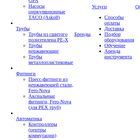
GPA
Насосы
Услуги
О
циркуляционные
TACO (Askoll)
Способы
оплаты
Трубы
Доставка
Трубы из сшитого
Бренды
Подбор
полиэтилена PE-X
оборудования
Трубы
Обучение
нержавеющие
Аренда
Трубы
инструмента
металлопластиковые
Фитинги
Пресс-фитинги из
нержавеющей стали,
Fero-Nova
Аксиальные
фитинги, Fero-Nova
(для PEX труб)
Автоматика
Контроллеры
(центры
коммутации)