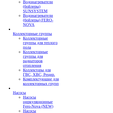
Водонагреватели
(бойлеры)
SUNSYSTEM
Водонагреватели
(бойлеры) FERO-
NOVA
Коллекторные группы
Коллекторные
группы для теплого
пола
Коллекторные
группы для
радиаторов
отопления
Коллекторы для
ГВС, ХВС, Рецир.
Комплектующие для
коллекторных групп
Насосы
Насосы
циркуляционные
Fero-Nova (NEW)
Насосы