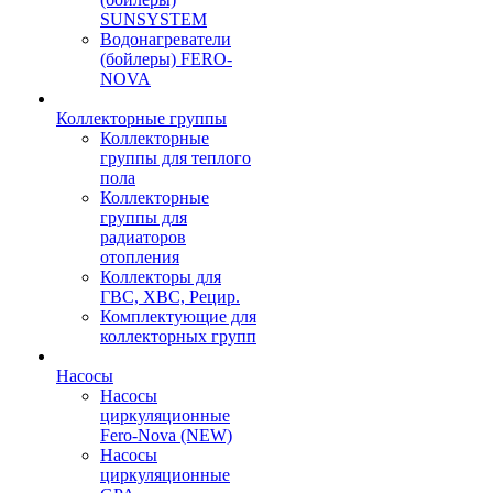
SUNSYSTEM
Водонагреватели
(бойлеры) FERO-
NOVA
Коллекторные группы
Коллекторные
группы для теплого
пола
Коллекторные
группы для
радиаторов
отопления
Коллекторы для
ГВС, ХВС, Рецир.
Комплектующие для
коллекторных групп
Насосы
Насосы
циркуляционные
Fero-Nova (NEW)
Насосы
циркуляционные