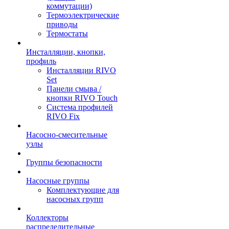
коммутации)
Термоэлектрические
приводы
Термостаты
Инсталляции, кнопки,
профиль
Инсталляции RIVO
Set
Панели смыва /
кнопки RIVO Touch
Система профилей
RIVO Fix
Насосно-смесительные
узлы
Группы безопасности
Насосные группы
Комплектующие для
насосных групп
Коллекторы
распределительные