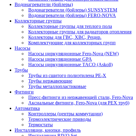
Водонагреватели (бойлеры)
Водонагреватели (бойлеры) SUNSYSTEM
Водонагреватели (бойлеры) FERO-NOVA
Коллекторные группы
Коллекторные группы для теплого пола
Коллекторные группы для радиаторов отопления
Коллекторы для ГВС, ХВС, Рецир.
Комплектующие для коллекторных групп
Насосы
Насосы циркуляционные Fero-Nova (NEW)
Насосы циркуляционные GPA
Насосы циркуляционные TACO (Askoll)
Трубы
Трубы из сшитого полиэтилена PE-X
Трубы нержавеющие
Трубы металлопластиковые
Фитинги
Пресс-фитинги из нержавеющей стали, Fero-Nova
Аксиальные фитинги, Fero-Nova (для PEX труб)
Автоматика
Контроллеры (центры коммутации)
Термоэлектрические приводы
Термостаты
Инсталляции, кнопки, профиль
Инсталляции RIVO Set