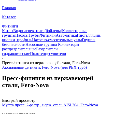
Главная
-
Каталог
-
Фитинги
Котлы
Водонагреватели (бойлеры)
Коллекторные
группы
Насосы
Трубы
Фитинги
Автоматика
Инсталляции,
кнопки, профиль
Насосно-смесительные узлы
Группы
безопасности
Насосные группы
Коллекторы
распределительные
Разделители
гидравлические
Полотенцесушители
-
Пресс-фитинги из нержавеющей стали, Fero-Nova
Аксиальные фитинги, Fero-Nova (для PEX труб)
Пресс-фитинги из нержавеющей
стали, Fero-Nova
Быстрый просмотр
Муфта пресс, 2-растр., нерж. сталь AISI 304, Fero-Nova