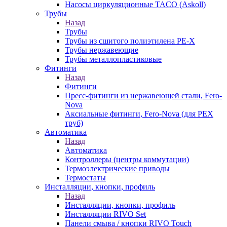
Насосы циркуляционные TACO (Askoll)
Трубы
Назад
Трубы
Трубы из сшитого полиэтилена PE-X
Трубы нержавеющие
Трубы металлопластиковые
Фитинги
Назад
Фитинги
Пресс-фитинги из нержавеющей стали, Fero-
Nova
Аксиальные фитинги, Fero-Nova (для PEX
труб)
Автоматика
Назад
Автоматика
Контроллеры (центры коммутации)
Термоэлектрические приводы
Термостаты
Инсталляции, кнопки, профиль
Назад
Инсталляции, кнопки, профиль
Инсталляции RIVO Set
Панели смыва / кнопки RIVO Touch