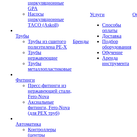
циркуляционные
GPA
Насосы
Услуги
О
циркуляционные
TACO (Askoll)
Способы
оплаты
Трубы
Доставка
Трубы из сшитого
Бренды
Подбор
полиэтилена PE-X
оборудования
Трубы
Обучение
нержавеющие
Аренда
Трубы
инструмента
металлопластиковые
Фитинги
Пресс-фитинги из
нержавеющей стали,
Fero-Nova
Аксиальные
фитинги, Fero-Nova
(для PEX труб)
Автоматика
Контроллеры
(центры