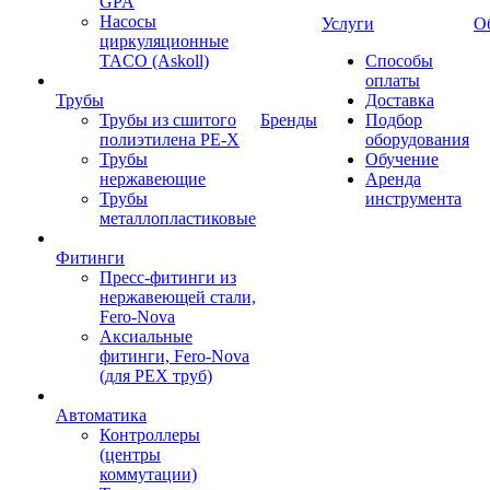
GPA
Насосы
Услуги
О
циркуляционные
TACO (Askoll)
Способы
оплаты
Трубы
Доставка
Трубы из сшитого
Бренды
Подбор
полиэтилена PE-X
оборудования
Трубы
Обучение
нержавеющие
Аренда
Трубы
инструмента
металлопластиковые
Фитинги
Пресс-фитинги из
нержавеющей стали,
Fero-Nova
Аксиальные
фитинги, Fero-Nova
(для PEX труб)
Автоматика
Контроллеры
(центры
коммутации)