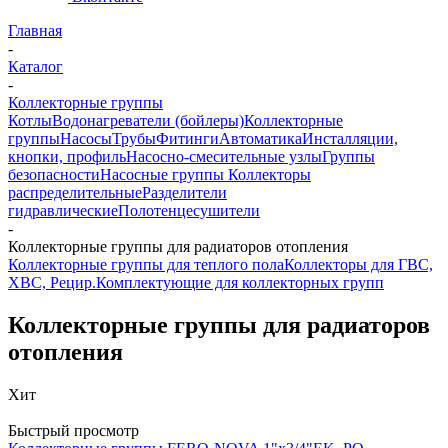
Главная
-
Каталог
-
Коллекторные группы
Котлы
Водонагреватели (бойлеры)
Коллекторные
группы
Насосы
Трубы
Фитинги
Автоматика
Инсталляции,
кнопки, профиль
Насосно-смесительные узлы
Группы
безопасности
Насосные группы
Коллекторы
распределительные
Разделители
гидравлические
Полотенцесушители
-
Коллекторные группы для радиаторов отопления
Коллекторные группы для теплого пола
Коллекторы для ГВС,
ХВС, Рецир.
Комплектующие для коллекторных групп
Коллекторные группы для радиаторов
отопления
Хит
Быстрый просмотр