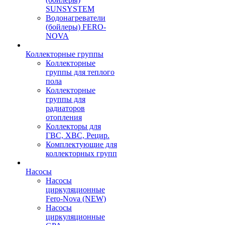
SUNSYSTEM
Водонагреватели
(бойлеры) FERO-
NOVA
Коллекторные группы
Коллекторные
группы для теплого
пола
Коллекторные
группы для
радиаторов
отопления
Коллекторы для
ГВС, ХВС, Рецир.
Комплектующие для
коллекторных групп
Насосы
Насосы
циркуляционные
Fero-Nova (NEW)
Насосы
циркуляционные