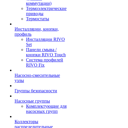
коммутации)
Термоэлектрические
приводы
Термостаты
Инсталляции, кнопки,
профиль
Инсталляции RIVO
Set
Панели смыва /
кнопки RIVO Touch
Система профилей
RIVO Fix
Насосно-смесительные
узлы
Группы безопасности
Насосные группы
Комплектующие для
насосных групп
Коллекторы
распределительные