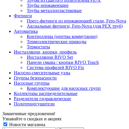
Трубы из сшитого полиэтилена PE-X
Трубы нержавеющие
Трубы металлопластиковые
Фитинги
Пресс-фитинги из нержавеющей стали, Fero-Nova
Аксиальные фитинги, Fero-Nova (для PEX труб)
Автоматика
Контроллеры (центры коммутации)
Термоэлектрические приводы
Термостаты
Инсталляции, кнопки, профиль
Инсталляции RIVO Set
Панели смыва / кнопки RIVO Touch
Система профилей RIVO Fix
Насосно-смесительные узлы
Группы безопасности
Насосные группы
Комплектующие для насосных групп
Коллекторы распределительные
Разделители гидравлические
Полотенцесушители
Заманчивые предложения!
Узнавайте о скидках и акциях
Новости магазина