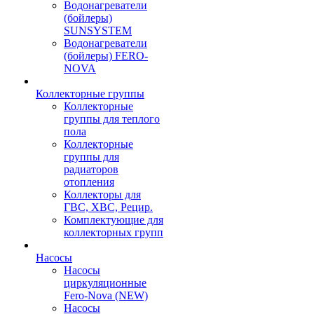
Водонагреватели
(бойлеры)
SUNSYSTEM
Водонагреватели
(бойлеры) FERO-
NOVA
Коллекторные группы
Коллекторные
группы для теплого
пола
Коллекторные
группы для
радиаторов
отопления
Коллекторы для
ГВС, ХВС, Рецир.
Комплектующие для
коллекторных групп
Насосы
Насосы
циркуляционные
Fero-Nova (NEW)
Насосы