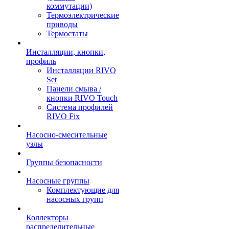
коммутации)
Термоэлектрические
приводы
Термостаты
Инсталляции, кнопки,
профиль
Инсталляции RIVO
Set
Панели смыва /
кнопки RIVO Touch
Система профилей
RIVO Fix
Насосно-смесительные
узлы
Группы безопасности
Насосные группы
Комплектующие для
насосных групп
Коллекторы
распределительные