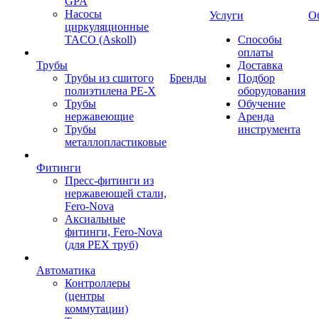
GPA
Насосы
Услуги
О
циркуляционные
TACO (Askoll)
Способы
оплаты
Трубы
Доставка
Трубы из сшитого
Бренды
Подбор
полиэтилена PE-X
оборудования
Трубы
Обучение
нержавеющие
Аренда
Трубы
инструмента
металлопластиковые
Фитинги
Пресс-фитинги из
нержавеющей стали,
Fero-Nova
Аксиальные
фитинги, Fero-Nova
(для PEX труб)
Автоматика
Контроллеры
(центры
коммутации)