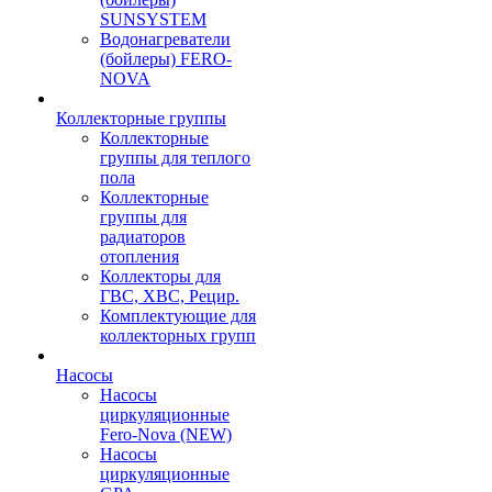
SUNSYSTEM
Водонагреватели
(бойлеры) FERO-
NOVA
Коллекторные группы
Коллекторные
группы для теплого
пола
Коллекторные
группы для
радиаторов
отопления
Коллекторы для
ГВС, ХВС, Рецир.
Комплектующие для
коллекторных групп
Насосы
Насосы
циркуляционные
Fero-Nova (NEW)
Насосы
циркуляционные