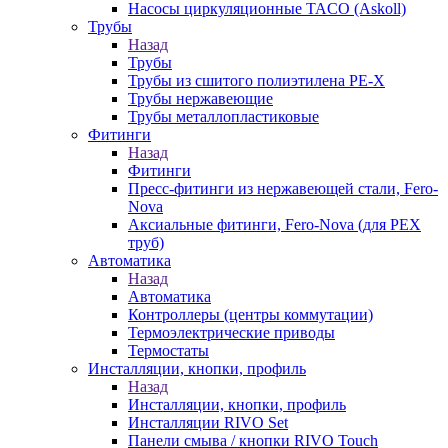
Насосы циркуляционные TACO (Askoll)
Трубы
Назад
Трубы
Трубы из сшитого полиэтилена PE-X
Трубы нержавеющие
Трубы металлопластиковые
Фитинги
Назад
Фитинги
Пресс-фитинги из нержавеющей стали, Fero-
Nova
Аксиальные фитинги, Fero-Nova (для PEX
труб)
Автоматика
Назад
Автоматика
Контроллеры (центры коммутации)
Термоэлектрические приводы
Термостаты
Инсталляции, кнопки, профиль
Назад
Инсталляции, кнопки, профиль
Инсталляции RIVO Set
Панели смыва / кнопки RIVO Touch