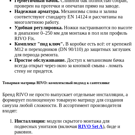
Герметичный бачок.
Сливной бак полностью собран,
проверен на протечки и опечатан прямо на заводе.
Надежная арматура.
Механизмы слива и залива
соответствуют стандарту EN 14124 и рассчитаны на
многолетнюю работу.
Удобная регулировка.
Ножки настраиваются по высоте
в диапазоне 0–250 мм для монтажа в пол или профиль
RIVO Fix.
Комплект "под ключ".
В коробке есть всё: от крепежей
M12 и переходников (DN 90/110) до защитных заглушек
для периода ремонта.
Простое обслуживание.
Доступ к механизмам бачка
всегда открыт через окно за кнопкой смыва - ломать
стену не придется.
Товарная матрица RIVO: комплексный подход к сантехнике
Бренд RIVO не просто выпускает отдельные инсталляции, а
формирует полноценную товарную матрицу для создания
санузла любой сложности. В ассортимент производителя
входят:
Инсталляции:
модули скрытого монтажа для
подвесных унитазов (включая
RIVO Set A
), биде и
раковин.