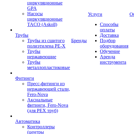
циркуляционные
GPA
Насосы
Услуги
О
циркуляционные
TACO (Askoll)
Способы
оплаты
Трубы
Доставка
Трубы из сшитого
Бренды
Подбор
полиэтилена PE-X
оборудования
Трубы
Обучение
нержавеющие
Аренда
Трубы
инструмента
металлопластиковые
Фитинги
Пресс-фитинги из
нержавеющей стали,
Fero-Nova
Аксиальные
фитинги, Fero-Nova
(для PEX труб)
Автоматика
Контроллеры
(центры