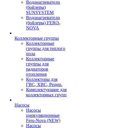
Водонагреватели
(бойлеры)
SUNSYSTEM
Водонагреватели
(бойлеры) FERO-
NOVA
Коллекторные группы
Коллекторные
группы для теплого
пола
Коллекторные
группы для
радиаторов
отопления
Коллекторы для
ГВС, ХВС, Рецир.
Комплектующие для
коллекторных групп
Насосы
Насосы
циркуляционные
Fero-Nova (NEW)
Насосы