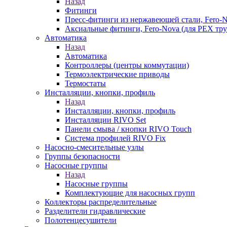
Назад
Фитинги
Пресс-фитинги из нержавеющей стали, Fero-
Аксиальные фитинги, Fero-Nova (для PEX тру
Автоматика
Назад
Автоматика
Контроллеры (центры коммутации)
Термоэлектрические приводы
Термостаты
Инсталляции, кнопки, профиль
Назад
Инсталляции, кнопки, профиль
Инсталляции RIVO Set
Панели смыва / кнопки RIVO Touch
Система профилей RIVO Fix
Насосно-смесительные узлы
Группы безопасности
Насосные группы
Назад
Насосные группы
Комплектующие для насосных групп
Коллекторы распределительные
Разделители гидравлические
Полотенцесушители