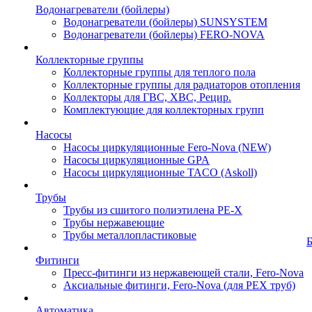
Водонагреватели (бойлеры)
Водонагреватели (бойлеры) SUNSYSTEM
Водонагреватели (бойлеры) FERO-NOVA
Коллекторные группы
Коллекторные группы для теплого пола
Коллекторные группы для радиаторов отопления
Коллекторы для ГВС, ХВС, Рецир.
Комплектующие для коллекторных групп
Насосы
Насосы циркуляционные Fero-Nova (NEW)
Насосы циркуляционные GPA
Насосы циркуляционные TACO (Askoll)
Трубы
Трубы из сшитого полиэтилена PE-X
Трубы нержавеющие
Трубы металлопластиковые
Фитинги
Пресс-фитинги из нержавеющей стали, Fero-Nova
Аксиальные фитинги, Fero-Nova (для PEX труб)
Автоматика