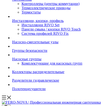
Контроллеры (центры коммутации)
Термоэлектрические приводы
Термостаты
Инсталляции, кнопки, профиль
Инсталляции RIVO Set
Панели смыва / кнопки RIVO Touch
Система профилей RIVO Fix
Насосно-смесительные узлы
Группы безопасности
Насосные группы
Комплектующие для насосных групп
Коллекторы распределительные
Разделители гидравлические
Полотенцесушители