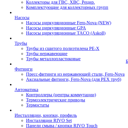
Коллекторы для ГВС, ХВС, Рецир.
Комплектующие для коллекторных групп
Насосы
Насосы циркуляционные Fero-Nova (NEW)
Насосы циркуляционные GPA
Насосы циркуляционные TACO (Askoll)
Трубы
Трубы из сшитого полиэтилена PE-X
Трубы нержавеющие
Трубы металлопластиковые
Фитинги
Пресс-фитинги из нержавеющей стали, Fero-Nova
Аксиальные фитинги, Fero-Nova (для PEX труб)
Автоматика
Контроллеры (центры коммутации)
Термоэлектрические приводы
Термостаты
Инсталляции, кнопки, профиль
Инсталляции RIVO Set
Панели смыва / кнопки RIVO Touch