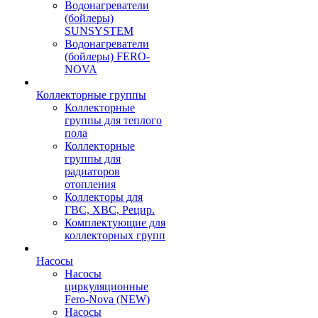
Водонагреватели
(бойлеры)
SUNSYSTEM
Водонагреватели
(бойлеры) FERO-
NOVA
Коллекторные группы
Коллекторные
группы для теплого
пола
Коллекторные
группы для
радиаторов
отопления
Коллекторы для
ГВС, ХВС, Рецир.
Комплектующие для
коллекторных групп
Насосы
Насосы
циркуляционные
Fero-Nova (NEW)
Насосы