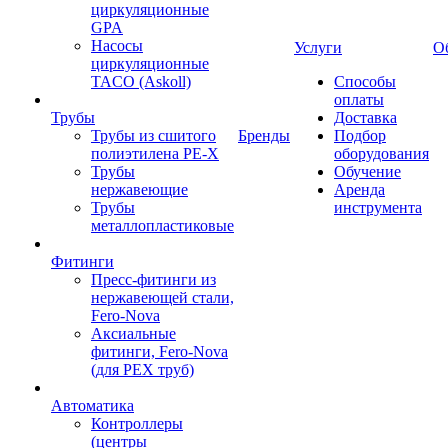
циркуляционные
GPA
Насосы
Услуги
О
циркуляционные
TACO (Askoll)
Способы
оплаты
Трубы
Доставка
Трубы из сшитого
Бренды
Подбор
полиэтилена PE-X
оборудования
Трубы
Обучение
нержавеющие
Аренда
Трубы
инструмента
металлопластиковые
Фитинги
Пресс-фитинги из
нержавеющей стали,
Fero-Nova
Аксиальные
фитинги, Fero-Nova
(для PEX труб)
Автоматика
Контроллеры
(центры