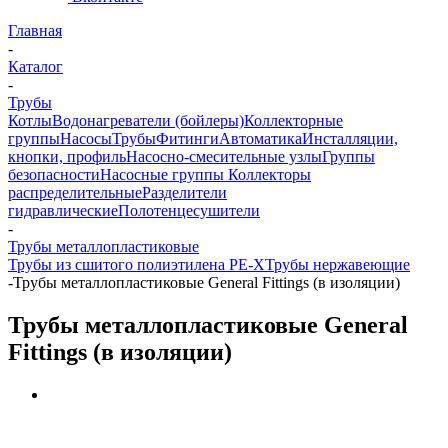
Главная
-
Каталог
-
Трубы
Котлы
Водонагреватели (бойлеры)
Коллекторные
группы
Насосы
Трубы
Фитинги
Автоматика
Инсталляции,
кнопки, профиль
Насосно-смесительные узлы
Группы
безопасности
Насосные группы
Коллекторы
распределительные
Разделители
гидравлические
Полотенцесушители
-
Трубы металлопластиковые
Трубы из сшитого полиэтилена PE-X
Трубы нержавеющие
-
Трубы металлопластиковые General Fittings (в изоляции)
Трубы металлопластиковые General
Fittings (в изоляции)