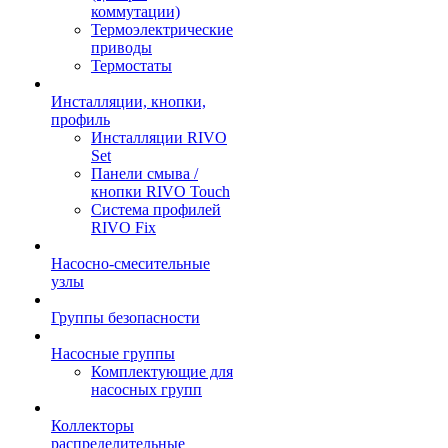
коммутации)
Термоэлектрические
приводы
Термостаты
Инсталляции, кнопки,
профиль
Инсталляции RIVO
Set
Панели смыва /
кнопки RIVO Touch
Система профилей
RIVO Fix
Насосно-смесительные
узлы
Группы безопасности
Насосные группы
Комплектующие для
насосных групп
Коллекторы
распределительные