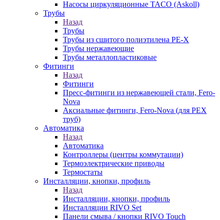
Насосы циркуляционные TACO (Askoll)
Трубы
Назад
Трубы
Трубы из сшитого полиэтилена PE-X
Трубы нержавеющие
Трубы металлопластиковые
Фитинги
Назад
Фитинги
Пресс-фитинги из нержавеющей стали, Fero-
Nova
Аксиальные фитинги, Fero-Nova (для PEX
труб)
Автоматика
Назад
Автоматика
Контроллеры (центры коммутации)
Термоэлектрические приводы
Термостаты
Инсталляции, кнопки, профиль
Назад
Инсталляции, кнопки, профиль
Инсталляции RIVO Set
Панели смыва / кнопки RIVO Touch