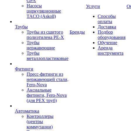
GPA
Насосы
Услуги
О
циркуляционные
TACO (Askoll)
Способы
оплаты
Трубы
Доставка
Трубы из сшитого
Бренды
Подбор
полиэтилена PE-X
оборудования
Трубы
Обучение
нержавеющие
Аренда
Трубы
инструмента
металлопластиковые
Фитинги
Пресс-фитинги из
нержавеющей стали,
Fero-Nova
Аксиальные
фитинги, Fero-Nova
(для PEX труб)
Автоматика
Контроллеры
(центры
коммутации)