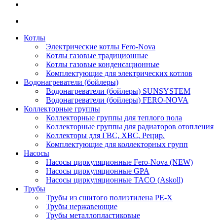
Котлы
Электрические котлы Fero-Nova
Котлы газовые традиционные
Котлы газовые конденсационные
Комплектующие для электрических котлов
Водонагреватели (бойлеры)
Водонагреватели (бойлеры) SUNSYSTEM
Водонагреватели (бойлеры) FERO-NOVA
Коллекторные группы
Коллекторные группы для теплого пола
Коллекторные группы для радиаторов отопления
Коллекторы для ГВС, ХВС, Рецир.
Комплектующие для коллекторных групп
Насосы
Насосы циркуляционные Fero-Nova (NEW)
Насосы циркуляционные GPA
Насосы циркуляционные TACO (Askoll)
Трубы
Трубы из сшитого полиэтилена PE-X
Трубы нержавеющие
Трубы металлопластиковые