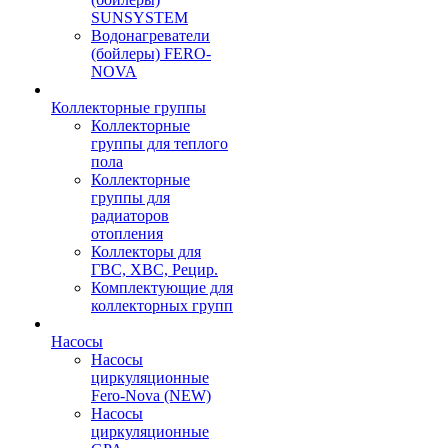
SUNSYSTEM
Водонагреватели
(бойлеры) FERO-
NOVA
Коллекторные группы
Коллекторные
группы для теплого
пола
Коллекторные
группы для
радиаторов
отопления
Коллекторы для
ГВС, ХВС, Рецир.
Комплектующие для
коллекторных групп
Насосы
Насосы
циркуляционные
Fero-Nova (NEW)
Насосы
циркуляционные