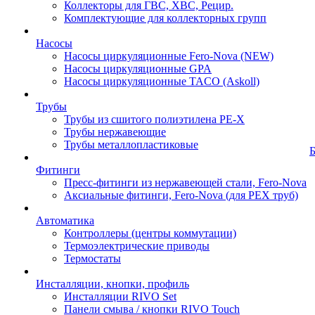
Коллекторы для ГВС, ХВС, Рецир.
Комплектующие для коллекторных групп
Насосы
Насосы циркуляционные Fero-Nova (NEW)
Насосы циркуляционные GPA
Насосы циркуляционные TACO (Askoll)
Трубы
Трубы из сшитого полиэтилена PE-X
Трубы нержавеющие
Трубы металлопластиковые
Фитинги
Пресс-фитинги из нержавеющей стали, Fero-Nova
Аксиальные фитинги, Fero-Nova (для PEX труб)
Автоматика
Контроллеры (центры коммутации)
Термоэлектрические приводы
Термостаты
Инсталляции, кнопки, профиль
Инсталляции RIVO Set
Панели смыва / кнопки RIVO Touch