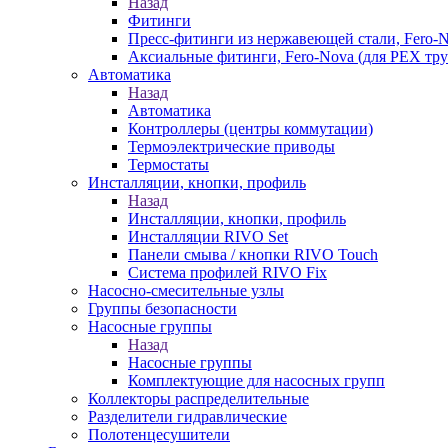
Назад
Фитинги
Пресс-фитинги из нержавеющей стали, Fero-
Аксиальные фитинги, Fero-Nova (для PEX тру
Автоматика
Назад
Автоматика
Контроллеры (центры коммутации)
Термоэлектрические приводы
Термостаты
Инсталляции, кнопки, профиль
Назад
Инсталляции, кнопки, профиль
Инсталляции RIVO Set
Панели смыва / кнопки RIVO Touch
Система профилей RIVO Fix
Насосно-смесительные узлы
Группы безопасности
Насосные группы
Назад
Насосные группы
Комплектующие для насосных групп
Коллекторы распределительные
Разделители гидравлические
Полотенцесушители