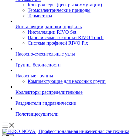
Контроллеры (центры коммутации)
Термоэлектрические приводы
Термостаты
Инсталляции, кнопки, профиль
Инсталляции RIVO Set
Панели смыва / кнопки RIVO Touch
Система профилей RIVO Fix
Насосно-смесительные узлы
Группы безопасности
Насосные группы
Комплектующие для насосных групп
Коллекторы распределительные
Разделители гидравлические
Полотенцесушители