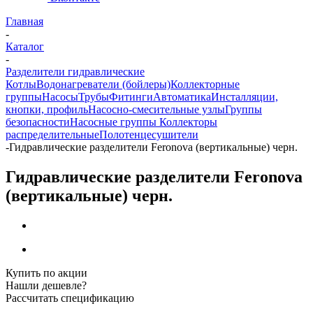
Главная
-
Каталог
-
Разделители гидравлические
Котлы
Водонагреватели (бойлеры)
Коллекторные
группы
Насосы
Трубы
Фитинги
Автоматика
Инсталляции,
кнопки, профиль
Насосно-смесительные узлы
Группы
безопасности
Насосные группы
Коллекторы
распределительные
Полотенцесушители
-
Гидравлические разделители Feronova (вертикальные) черн.
Гидравлические разделители Feronova
(вертикальные) черн.
Купить по акции
Нашли дешевле?
Рассчитать спецификацию