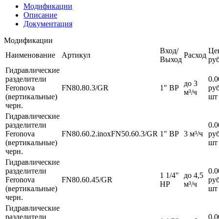
Модификации
Описание
Документация
Модификации
Вход/
Це
Наименование
Артикул
Расход
Выход
pуб
Гидравлические
разделители
0.0
до 3
Feronova
FN80.80.3/GR
1" ВР
руб
м³/ч
(вертикальные)
шт
черн.
Гидравлические
разделители
0.0
Feronova
FN80.60.2.inoxFN50.60.3/GR
1" ВР
3 м³/ч
руб
(вертикальные)
шт
черн.
Гидравлические
разделители
0.0
1 1/4"
до 4,5
Feronova
FN80.60.45/GR
руб
НР
м³/ч
(вертикальные)
шт
черн.
Гидравлические
разделители
0.0