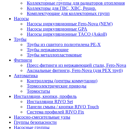
Коллекторные группы для радиаторов отопления
Коллекторы для ГВС, ХВС, Рецир.
Комплектующие для коллекторных групп
Насосы
Насосы циркуляционные Fero-Nova (NEW)
Насосы циркуляционные GPA
Насосы циркуляционные TACO (Askoll)
Трубы
Трубы из сшитого полиэтилена PE-X
Трубы нержавеющие
Трубы металлопластиковые
Фитинги
Пресс-фитинги из нержавеющей стали, Fero-Nova
Аксиальные фитинги, Fero-Nova (для PEX труб)
Автоматика
Контроллеры (центры коммутации)
Термоэлектрические приводы
Термостаты
Инсталляции, кнопки, профиль
Инсталляции RIVO Set
Панели смыва / кнопки RIVO Touch
Система профилей RIVO Fix
Насосно-смесительные узлы
Группы безопасности
Насосные группы