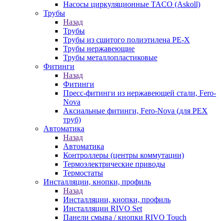
Насосы циркуляционные TACO (Askoll)
Трубы
Назад
Трубы
Трубы из сшитого полиэтилена PE-X
Трубы нержавеющие
Трубы металлопластиковые
Фитинги
Назад
Фитинги
Пресс-фитинги из нержавеющей стали, Fero-
Nova
Аксиальные фитинги, Fero-Nova (для PEX
труб)
Автоматика
Назад
Автоматика
Контроллеры (центры коммутации)
Термоэлектрические приводы
Термостаты
Инсталляции, кнопки, профиль
Назад
Инсталляции, кнопки, профиль
Инсталляции RIVO Set
Панели смыва / кнопки RIVO Touch