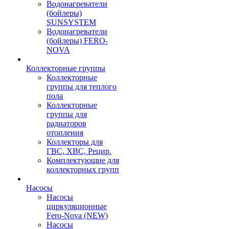
Водонагреватели
(бойлеры)
SUNSYSTEM
Водонагреватели
(бойлеры) FERO-
NOVA
Коллекторные группы
Коллекторные
группы для теплого
пола
Коллекторные
группы для
радиаторов
отопления
Коллекторы для
ГВС, ХВС, Рецир.
Комплектующие для
коллекторных групп
Насосы
Насосы
циркуляционные
Fero-Nova (NEW)
Насосы