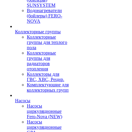
SUNSYSTEM
Водонагреватели
(бойлеры) FERO-
NOVA
Коллекторные группы
Коллекторные
группы для теплого
пола
Коллекторные
группы для
радиаторов
отопления
Коллекторы для
ГВС, ХВС, Рецир.
Комплектующие для
коллекторных групп
Насосы
Насосы
циркуляционные
Fero-Nova (NEW)
Насосы
циркуляционные