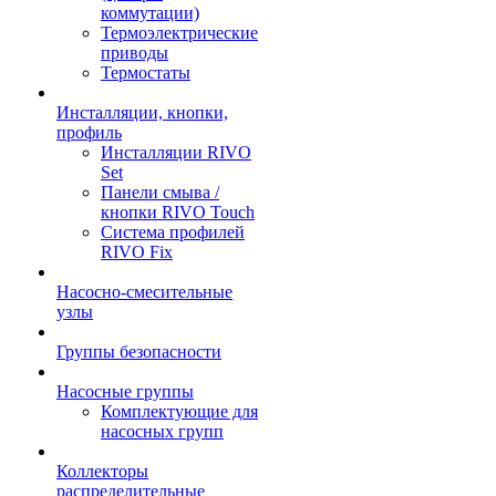
коммутации)
Термоэлектрические
приводы
Термостаты
Инсталляции, кнопки,
профиль
Инсталляции RIVO
Set
Панели смыва /
кнопки RIVO Touch
Система профилей
RIVO Fix
Насосно-смесительные
узлы
Группы безопасности
Насосные группы
Комплектующие для
насосных групп
Коллекторы
распределительные