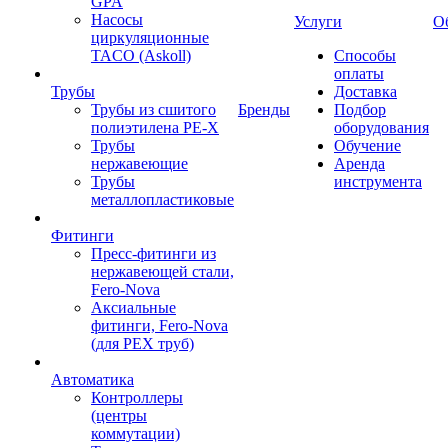
GPA
Насосы
Услуги
О
циркуляционные
TACO (Askoll)
Способы
оплаты
Трубы
Доставка
Трубы из сшитого
Бренды
Подбор
полиэтилена PE-X
оборудования
Трубы
Обучение
нержавеющие
Аренда
Трубы
инструмента
металлопластиковые
Фитинги
Пресс-фитинги из
нержавеющей стали,
Fero-Nova
Аксиальные
фитинги, Fero-Nova
(для PEX труб)
Автоматика
Контроллеры
(центры
коммутации)