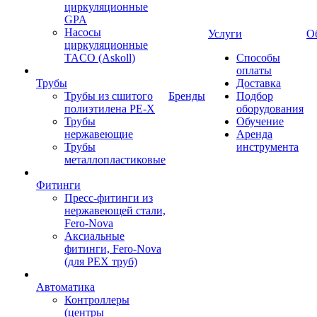
циркуляционные
GPA
Насосы
Услуги
О
циркуляционные
TACO (Askoll)
Способы
оплаты
Трубы
Доставка
Трубы из сшитого
Бренды
Подбор
полиэтилена PE-X
оборудования
Трубы
Обучение
нержавеющие
Аренда
Трубы
инструмента
металлопластиковые
Фитинги
Пресс-фитинги из
нержавеющей стали,
Fero-Nova
Аксиальные
фитинги, Fero-Nova
(для PEX труб)
Автоматика
Контроллеры
(центры