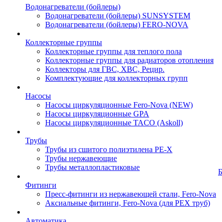
Водонагреватели (бойлеры)
Водонагреватели (бойлеры) SUNSYSTEM
Водонагреватели (бойлеры) FERO-NOVA
Коллекторные группы
Коллекторные группы для теплого пола
Коллекторные группы для радиаторов отопления
Коллекторы для ГВС, ХВС, Рецир.
Комплектующие для коллекторных групп
Насосы
Насосы циркуляционные Fero-Nova (NEW)
Насосы циркуляционные GPA
Насосы циркуляционные TACO (Askoll)
Трубы
Трубы из сшитого полиэтилена PE-X
Трубы нержавеющие
Трубы металлопластиковые
Фитинги
Пресс-фитинги из нержавеющей стали, Fero-Nova
Аксиальные фитинги, Fero-Nova (для PEX труб)
Автоматика