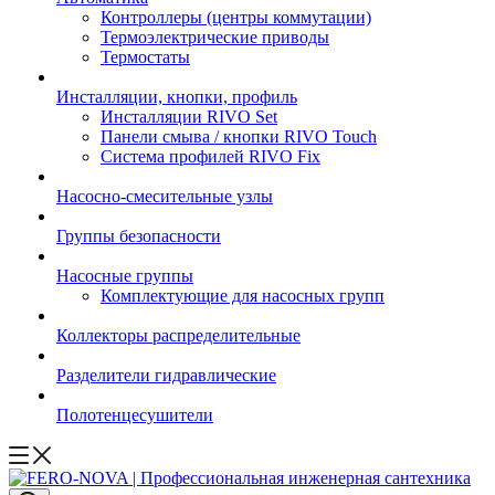
Контроллеры (центры коммутации)
Термоэлектрические приводы
Термостаты
Инсталляции, кнопки, профиль
Инсталляции RIVO Set
Панели смыва / кнопки RIVO Touch
Система профилей RIVO Fix
Насосно-смесительные узлы
Группы безопасности
Насосные группы
Комплектующие для насосных групп
Коллекторы распределительные
Разделители гидравлические
Полотенцесушители