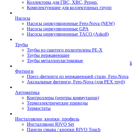
Коллекторы для ГВС, ХВС, Рецир.
Комплектующие для коллекторных групп
Насосы
Насосы циркуляционные Fero-Nova (NEW)
Насосы циркуляционные GPA
Насосы циркуляционные TACO (Askoll)
Трубы
Трубы из сшитого полиэтилена PE-X
Трубы нержавеющие
Трубы металлопластиковые
Фитинги
Пресс-фитинги из нержавеющей стали, Fero-Nova
Аксиальные фитинги, Fero-Nova (для PEX труб)
Автоматика
Контроллеры (центры коммутации)
Термоэлектрические приводы
Термостаты
Инсталляции, кнопки, профиль
Инсталляции RIVO Set
Панели смыва / кнопки RIVO Touch