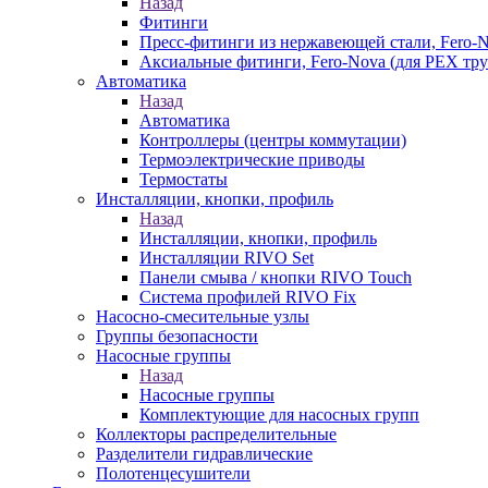
Назад
Фитинги
Пресс-фитинги из нержавеющей стали, Fero-
Аксиальные фитинги, Fero-Nova (для PEX тру
Автоматика
Назад
Автоматика
Контроллеры (центры коммутации)
Термоэлектрические приводы
Термостаты
Инсталляции, кнопки, профиль
Назад
Инсталляции, кнопки, профиль
Инсталляции RIVO Set
Панели смыва / кнопки RIVO Touch
Система профилей RIVO Fix
Насосно-смесительные узлы
Группы безопасности
Насосные группы
Назад
Насосные группы
Комплектующие для насосных групп
Коллекторы распределительные
Разделители гидравлические
Полотенцесушители