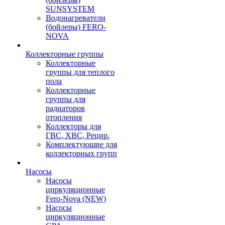
SUNSYSTEM
Водонагреватели
(бойлеры) FERO-
NOVA
Коллекторные группы
Коллекторные
группы для теплого
пола
Коллекторные
группы для
радиаторов
отопления
Коллекторы для
ГВС, ХВС, Рецир.
Комплектующие для
коллекторных групп
Насосы
Насосы
циркуляционные
Fero-Nova (NEW)
Насосы
циркуляционные