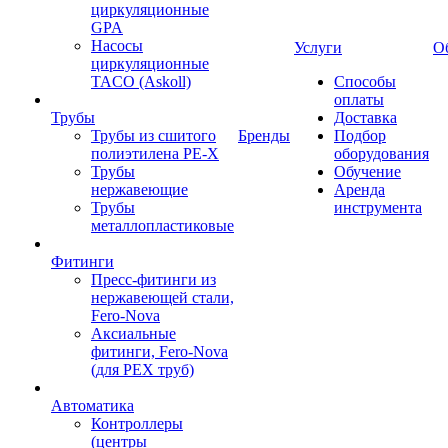
циркуляционные
GPA
Насосы
Услуги
О
циркуляционные
TACO (Askoll)
Способы
оплаты
Трубы
Доставка
Трубы из сшитого
Бренды
Подбор
полиэтилена PE-X
оборудования
Трубы
Обучение
нержавеющие
Аренда
Трубы
инструмента
металлопластиковые
Фитинги
Пресс-фитинги из
нержавеющей стали,
Fero-Nova
Аксиальные
фитинги, Fero-Nova
(для PEX труб)
Автоматика
Контроллеры
(центры