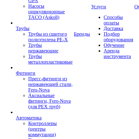
GPA
Насосы
Услуги
О
циркуляционные
TACO (Askoll)
Способы
оплаты
Трубы
Доставка
Трубы из сшитого
Бренды
Подбор
полиэтилена PE-X
оборудования
Трубы
Обучение
нержавеющие
Аренда
Трубы
инструмента
металлопластиковые
Фитинги
Пресс-фитинги из
нержавеющей стали,
Fero-Nova
Аксиальные
фитинги, Fero-Nova
(для PEX труб)
Автоматика
Контроллеры
(центры
коммутации)