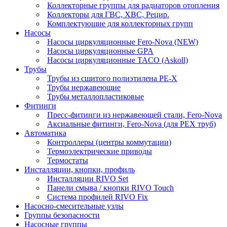
Коллекторные группы для радиаторов отопления
Коллекторы для ГВС, ХВС, Рецир.
Комплектующие для коллекторных групп
Насосы
Насосы циркуляционные Fero-Nova (NEW)
Насосы циркуляционные GPA
Насосы циркуляционные TACO (Askoll)
Трубы
Трубы из сшитого полиэтилена PE-X
Трубы нержавеющие
Трубы металлопластиковые
Фитинги
Пресс-фитинги из нержавеющей стали, Fero-Nova
Аксиальные фитинги, Fero-Nova (для PEX труб)
Автоматика
Контроллеры (центры коммутации)
Термоэлектрические приводы
Термостаты
Инсталляции, кнопки, профиль
Инсталляции RIVO Set
Панели смыва / кнопки RIVO Touch
Система профилей RIVO Fix
Насосно-смесительные узлы
Группы безопасности
Насосные группы