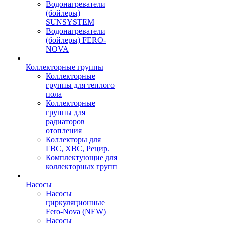
Водонагреватели
(бойлеры)
SUNSYSTEM
Водонагреватели
(бойлеры) FERO-
NOVA
Коллекторные группы
Коллекторные
группы для теплого
пола
Коллекторные
группы для
радиаторов
отопления
Коллекторы для
ГВС, ХВС, Рецир.
Комплектующие для
коллекторных групп
Насосы
Насосы
циркуляционные
Fero-Nova (NEW)
Насосы