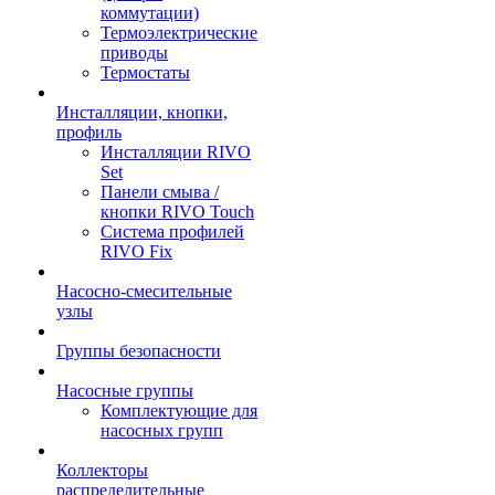
коммутации)
Термоэлектрические
приводы
Термостаты
Инсталляции, кнопки,
профиль
Инсталляции RIVO
Set
Панели смыва /
кнопки RIVO Touch
Система профилей
RIVO Fix
Насосно-смесительные
узлы
Группы безопасности
Насосные группы
Комплектующие для
насосных групп
Коллекторы
распределительные