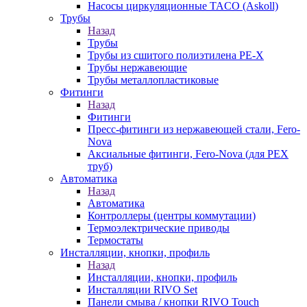
Насосы циркуляционные TACO (Askoll)
Трубы
Назад
Трубы
Трубы из сшитого полиэтилена PE-X
Трубы нержавеющие
Трубы металлопластиковые
Фитинги
Назад
Фитинги
Пресс-фитинги из нержавеющей стали, Fero-
Nova
Аксиальные фитинги, Fero-Nova (для PEX
труб)
Автоматика
Назад
Автоматика
Контроллеры (центры коммутации)
Термоэлектрические приводы
Термостаты
Инсталляции, кнопки, профиль
Назад
Инсталляции, кнопки, профиль
Инсталляции RIVO Set
Панели смыва / кнопки RIVO Touch