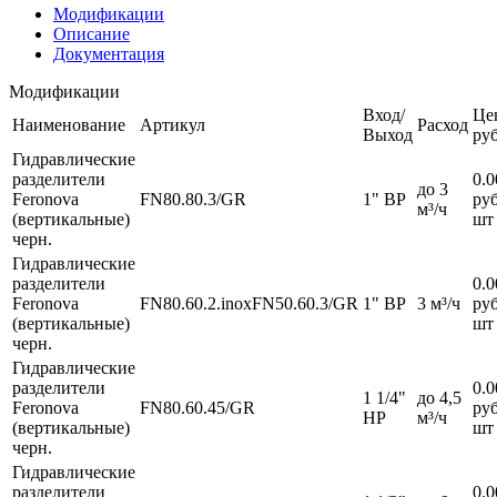
Модификации
Описание
Документация
Модификации
Вход/
Це
Наименование
Артикул
Расход
Выход
pуб
Гидравлические
разделители
0.0
до 3
Feronova
FN80.80.3/GR
1" ВР
руб
м³/ч
(вертикальные)
шт
черн.
Гидравлические
разделители
0.0
Feronova
FN80.60.2.inoxFN50.60.3/GR
1" ВР
3 м³/ч
руб
(вертикальные)
шт
черн.
Гидравлические
разделители
0.0
1 1/4"
до 4,5
Feronova
FN80.60.45/GR
руб
НР
м³/ч
(вертикальные)
шт
черн.
Гидравлические
разделители
0.0