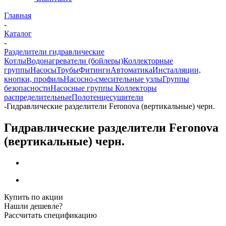
Главная
-
Каталог
-
Разделители гидравлические
Котлы
Водонагреватели (бойлеры)
Коллекторные
группы
Насосы
Трубы
Фитинги
Автоматика
Инсталляции,
кнопки, профиль
Насосно-смесительные узлы
Группы
безопасности
Насосные группы
Коллекторы
распределительные
Полотенцесушители
-
Гидравлические разделители Feronova (вертикальные) черн.
Гидравлические разделители Feronova
(вертикальные) черн.
Купить по акции
Нашли дешевле?
Рассчитать спецификацию