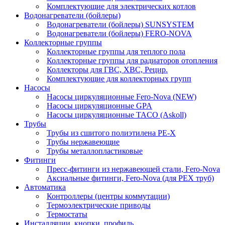
Комплектующие для электрических котлов
Водонагреватели (бойлеры)
Водонагреватели (бойлеры) SUNSYSTEM
Водонагреватели (бойлеры) FERO-NOVA
Коллекторные группы
Коллекторные группы для теплого пола
Коллекторные группы для радиаторов отопления
Коллекторы для ГВС, ХВС, Рецир.
Комплектующие для коллекторных групп
Насосы
Насосы циркуляционные Fero-Nova (NEW)
Насосы циркуляционные GPA
Насосы циркуляционные TACO (Askoll)
Трубы
Трубы из сшитого полиэтилена PE-X
Трубы нержавеющие
Трубы металлопластиковые
Фитинги
Пресс-фитинги из нержавеющей стали, Fero-Nova
Аксиальные фитинги, Fero-Nova (для PEX труб)
Автоматика
Контроллеры (центры коммутации)
Термоэлектрические приводы
Термостаты
Инсталляции, кнопки, профиль