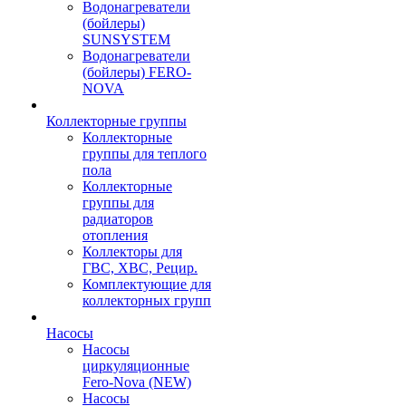
Водонагреватели
(бойлеры)
SUNSYSTEM
Водонагреватели
(бойлеры) FERO-
NOVA
Коллекторные группы
Коллекторные
группы для теплого
пола
Коллекторные
группы для
радиаторов
отопления
Коллекторы для
ГВС, ХВС, Рецир.
Комплектующие для
коллекторных групп
Насосы
Насосы
циркуляционные
Fero-Nova (NEW)
Насосы