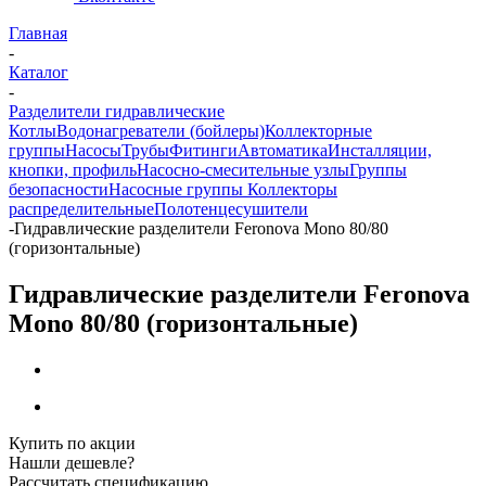
Главная
-
Каталог
-
Разделители гидравлические
Котлы
Водонагреватели (бойлеры)
Коллекторные
группы
Насосы
Трубы
Фитинги
Автоматика
Инсталляции,
кнопки, профиль
Насосно-смесительные узлы
Группы
безопасности
Насосные группы
Коллекторы
распределительные
Полотенцесушители
-
Гидравлические разделители Feronova Mono 80/80
(горизонтальные)
Гидравлические разделители Feronova
Mono 80/80 (горизонтальные)
Купить по акции
Нашли дешевле?
Рассчитать спецификацию