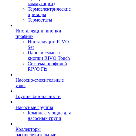
коммутации)
Термоэлектрические
приводы
Термостаты
Инсталляции, кнопки,
профиль
Инсталляции RIVO
Set
Панели смыва /
кнопки RIVO Touch
Система профилей
RIVO Fix
Насосно-смесительные
узлы
Группы безопасности
Насосные группы
Комплектующие для
насосных групп
Коллекторы
распределительные