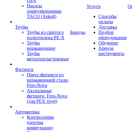
GPA
Насосы
Услуги
О
циркуляционные
TACO (Askoll)
Способы
оплаты
Трубы
Доставка
Трубы из сшитого
Бренды
Подбор
полиэтилена PE-X
оборудования
Трубы
Обучение
нержавеющие
Аренда
Трубы
инструмента
металлопластиковые
Фитинги
Пресс-фитинги из
нержавеющей стали,
Fero-Nova
Аксиальные
фитинги, Fero-Nova
(для PEX труб)
Автоматика
Контроллеры
(центры
коммутации)