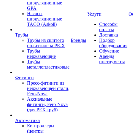
циркуляционные
GPA
Насосы
Услуги
О
циркуляционные
TACO (Askoll)
Способы
оплаты
Трубы
Доставка
Трубы из сшитого
Бренды
Подбор
полиэтилена PE-X
оборудования
Трубы
Обучение
нержавеющие
Аренда
Трубы
инструмента
металлопластиковые
Фитинги
Пресс-фитинги из
нержавеющей стали,
Fero-Nova
Аксиальные
фитинги, Fero-Nova
(для PEX труб)
Автоматика
Контроллеры
(центры