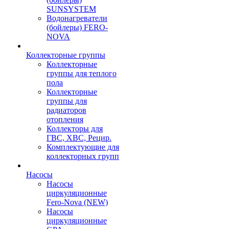
SUNSYSTEM
Водонагреватели
(бойлеры) FERO-
NOVA
Коллекторные группы
Коллекторные
группы для теплого
пола
Коллекторные
группы для
радиаторов
отопления
Коллекторы для
ГВС, ХВС, Рецир.
Комплектующие для
коллекторных групп
Насосы
Насосы
циркуляционные
Fero-Nova (NEW)
Насосы
циркуляционные