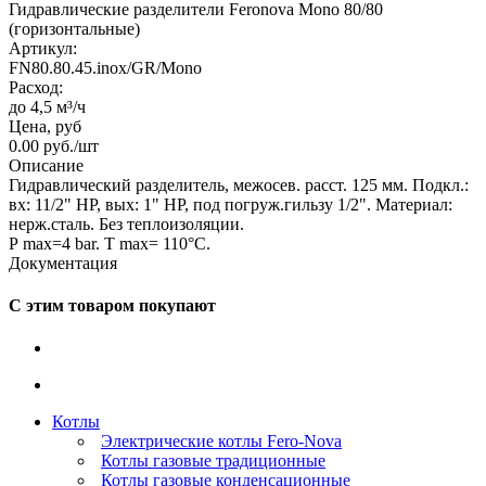
Гидравлические разделители Feronova Mono 80/80
(горизонтальные)
Артикул:
FN80.80.45.inox/GR/Mono
Расход:
до 4,5 м³/ч
Цена, руб
0.00
руб.
/шт
Описание
Гидравлический разделитель, межосев. расст. 125 мм. Подкл.:
вх: 11/2" НР, вых: 1" НР, под погруж.гильзу 1/2". Материал:
нерж.сталь. Без теплоизоляции.
Р max=4 bar. T max= 110°C.
Документация
С этим товаром покупают
Котлы
Электрические котлы Fero-Nova
Котлы газовые традиционные
Котлы газовые конденсационные