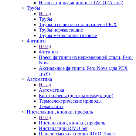
Насосы циркуляционные TACO (Askoll)
Трубы
Назад
Трубы
Трубы из сшитого полиэтилена PE-X
Трубы нержавеющие
Трубы металлопластиковые
Фитинги
Назад
Фитинги
Пресс-фитинги из нержавеющей стали, Fero-
Nova
Аксиальные фитинги, Fero-Nova (для PEX
труб)
Автоматика
Назад
Автоматика
Контроллеры (центры коммутации)
Термоэлектрические приводы
Термостаты
Инсталляции, кнопки, профиль
Назад
Инсталляции, кнопки, профиль
Инсталляции RIVO Set
Панели смыва / кнопки RIVO Touch