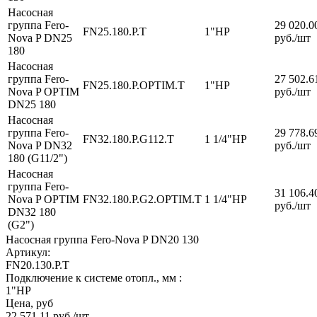
Насосная
группа Fero-
29 020.0
FN25.180.P.T
1"НР
Nova P DN25
руб.
/шт
180
Насосная
группа Fero-
27 502.6
FN25.180.P.OPTIM.T
1"НР
Nova P OPTIM
руб.
/шт
DN25 180
Насосная
группа Fero-
29 778.6
FN32.180.P.G112.T
1 1/4"НР
Nova P DN32
руб.
/шт
180 (G11/2")
Насосная
группа Fero-
31 106.4
Nova P OPTIM
FN32.180.P.G2.OPTIM.T
1 1/4"НР
руб.
/шт
DN32 180
(G2")
Насосная группа Fero-Nova P DN20 130
Артикул:
FN20.130.P.T
Подключение к системе отопл., мм :
1"НР
Цена, руб
22 571.11
руб.
/шт