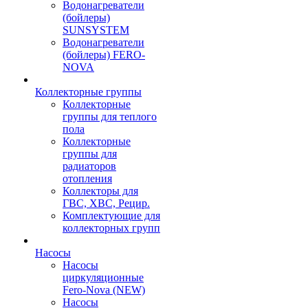
Водонагреватели
(бойлеры)
SUNSYSTEM
Водонагреватели
(бойлеры) FERO-
NOVA
Коллекторные группы
Коллекторные
группы для теплого
пола
Коллекторные
группы для
радиаторов
отопления
Коллекторы для
ГВС, ХВС, Рецир.
Комплектующие для
коллекторных групп
Насосы
Насосы
циркуляционные
Fero-Nova (NEW)
Насосы