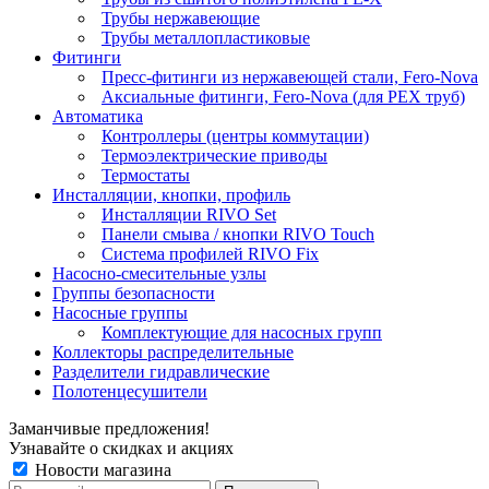
Трубы нержавеющие
Трубы металлопластиковые
Фитинги
Пресс-фитинги из нержавеющей стали, Fero-Nova
Аксиальные фитинги, Fero-Nova (для PEX труб)
Автоматика
Контроллеры (центры коммутации)
Термоэлектрические приводы
Термостаты
Инсталляции, кнопки, профиль
Инсталляции RIVO Set
Панели смыва / кнопки RIVO Touch
Система профилей RIVO Fix
Насосно-смесительные узлы
Группы безопасности
Насосные группы
Комплектующие для насосных групп
Коллекторы распределительные
Разделители гидравлические
Полотенцесушители
Заманчивые предложения!
Узнавайте о скидках и акциях
Новости магазина