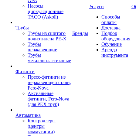
GPA
Насосы
Услуги
О
циркуляционные
TACO (Askoll)
Способы
оплаты
Трубы
Доставка
Трубы из сшитого
Бренды
Подбор
полиэтилена PE-X
оборудования
Трубы
Обучение
нержавеющие
Аренда
Трубы
инструмента
металлопластиковые
Фитинги
Пресс-фитинги из
нержавеющей стали,
Fero-Nova
Аксиальные
фитинги, Fero-Nova
(для PEX труб)
Автоматика
Контроллеры
(центры
коммутации)