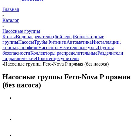
Главная
-
Каталог
-
Насосные группы
Котлы
Водонагреватели (бойлеры)
Коллекторные
группы
Насосы
Трубы
Фитинги
Автоматика
Инсталляции,
кнопки, профиль
Насосно-смесительные узлы
Группы
безопасности
Коллекторы распределительные
Разделители
гидравлические
Полотенцесушители
-
Насосные группы Fero-Nova P прямая (без насоса)
Насосные группы Fero-Nova P прямая
(без насоса)