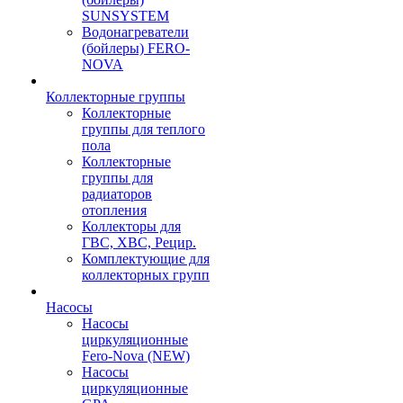
SUNSYSTEM
Водонагреватели
(бойлеры) FERO-
NOVA
Коллекторные группы
Коллекторные
группы для теплого
пола
Коллекторные
группы для
радиаторов
отопления
Коллекторы для
ГВС, ХВС, Рецир.
Комплектующие для
коллекторных групп
Насосы
Насосы
циркуляционные
Fero-Nova (NEW)
Насосы
циркуляционные