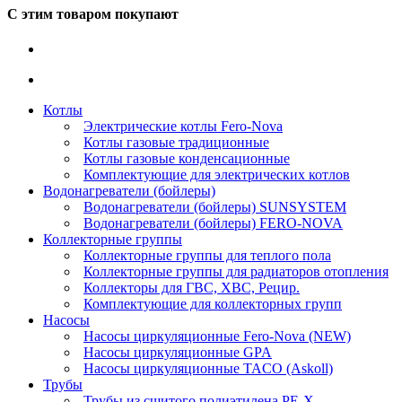
С этим товаром покупают
Котлы
Электрические котлы Fero-Nova
Котлы газовые традиционные
Котлы газовые конденсационные
Комплектующие для электрических котлов
Водонагреватели (бойлеры)
Водонагреватели (бойлеры) SUNSYSTEM
Водонагреватели (бойлеры) FERO-NOVA
Коллекторные группы
Коллекторные группы для теплого пола
Коллекторные группы для радиаторов отопления
Коллекторы для ГВС, ХВС, Рецир.
Комплектующие для коллекторных групп
Насосы
Насосы циркуляционные Fero-Nova (NEW)
Насосы циркуляционные GPA
Насосы циркуляционные TACO (Askoll)
Трубы
Трубы из сшитого полиэтилена PE-X