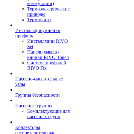
коммутации)
Термоэлектрические
приводы
Термостаты
Инсталляции, кнопки,
профиль
Инсталляции RIVO
Set
Панели смыва /
кнопки RIVO Touch
Система профилей
RIVO Fix
Насосно-смесительные
узлы
Группы безопасности
Насосные группы
Комплектующие для
насосных групп
Коллекторы
распределительные