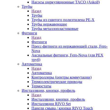
Насосы циркуляционные TACO (Askoll)
Трубы
Назад
Трубы
Трубы из сшитого полиэтилена PE-X
Трубы нержавеющие
Трубы металлопластиковые
Фитинги
Назад
Фитинги
Пресс-фитинги из нержавеющей стали, Fero-
Nova
Аксиальные фитинги, Fero-Nova (для PEX
труб)
Автоматика
Назад
Автоматика
Контроллеры (центры коммутации)
Термоэлектрические приводы
Термостаты
Инсталляции, кнопки, профиль
Назад
Инсталляции, кнопки, профиль
Инсталляции RIVO Set
Панели смыва / кнопки RIVO Touch