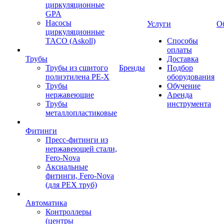
циркуляционные
GPA
Насосы
Услуги
О
циркуляционные
TACO (Askoll)
Способы
оплаты
Трубы
Доставка
Трубы из сшитого
Бренды
Подбор
полиэтилена PE-X
оборудования
Трубы
Обучение
нержавеющие
Аренда
Трубы
инструмента
металлопластиковые
Фитинги
Пресс-фитинги из
нержавеющей стали,
Fero-Nova
Аксиальные
фитинги, Fero-Nova
(для PEX труб)
Автоматика
Контроллеры
(центры