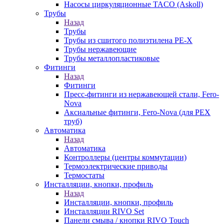
Насосы циркуляционные TACO (Askoll)
Трубы
Назад
Трубы
Трубы из сшитого полиэтилена PE-X
Трубы нержавеющие
Трубы металлопластиковые
Фитинги
Назад
Фитинги
Пресс-фитинги из нержавеющей стали, Fero-
Nova
Аксиальные фитинги, Fero-Nova (для PEX
труб)
Автоматика
Назад
Автоматика
Контроллеры (центры коммутации)
Термоэлектрические приводы
Термостаты
Инсталляции, кнопки, профиль
Назад
Инсталляции, кнопки, профиль
Инсталляции RIVO Set
Панели смыва / кнопки RIVO Touch