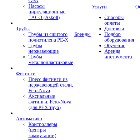
GPA
Насосы
Услуги
О
циркуляционные
TACO (Askoll)
Способы
оплаты
Трубы
Доставка
Трубы из сшитого
Бренды
Подбор
полиэтилена PE-X
оборудования
Трубы
Обучение
нержавеющие
Аренда
Трубы
инструмента
металлопластиковые
Фитинги
Пресс-фитинги из
нержавеющей стали,
Fero-Nova
Аксиальные
фитинги, Fero-Nova
(для PEX труб)
Автоматика
Контроллеры
(центры
коммутации)