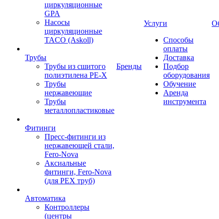
циркуляционные
GPA
Насосы
Услуги
О
циркуляционные
TACO (Askoll)
Способы
оплаты
Трубы
Доставка
Трубы из сшитого
Бренды
Подбор
полиэтилена PE-X
оборудования
Трубы
Обучение
нержавеющие
Аренда
Трубы
инструмента
металлопластиковые
Фитинги
Пресс-фитинги из
нержавеющей стали,
Fero-Nova
Аксиальные
фитинги, Fero-Nova
(для PEX труб)
Автоматика
Контроллеры
(центры