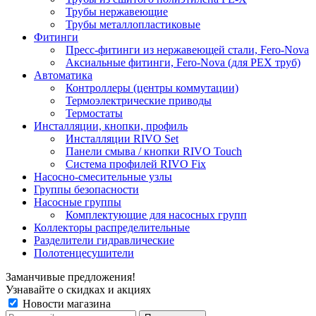
Трубы нержавеющие
Трубы металлопластиковые
Фитинги
Пресс-фитинги из нержавеющей стали, Fero-Nova
Аксиальные фитинги, Fero-Nova (для PEX труб)
Автоматика
Контроллеры (центры коммутации)
Термоэлектрические приводы
Термостаты
Инсталляции, кнопки, профиль
Инсталляции RIVO Set
Панели смыва / кнопки RIVO Touch
Система профилей RIVO Fix
Насосно-смесительные узлы
Группы безопасности
Насосные группы
Комплектующие для насосных групп
Коллекторы распределительные
Разделители гидравлические
Полотенцесушители
Заманчивые предложения!
Узнавайте о скидках и акциях
Новости магазина