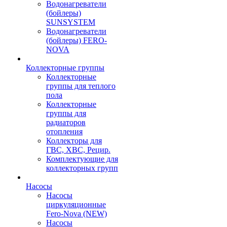
Водонагреватели
(бойлеры)
SUNSYSTEM
Водонагреватели
(бойлеры) FERO-
NOVA
Коллекторные группы
Коллекторные
группы для теплого
пола
Коллекторные
группы для
радиаторов
отопления
Коллекторы для
ГВС, ХВС, Рецир.
Комплектующие для
коллекторных групп
Насосы
Насосы
циркуляционные
Fero-Nova (NEW)
Насосы