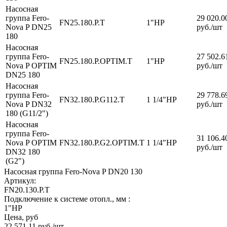
Насосная
группа Fero-
29 020.0
FN25.180.P.T
1"НР
Nova P DN25
руб.
/шт
180
Насосная
группа Fero-
27 502.6
FN25.180.P.OPTIM.T
1"НР
Nova P OPTIM
руб.
/шт
DN25 180
Насосная
группа Fero-
29 778.6
FN32.180.P.G112.T
1 1/4"НР
Nova P DN32
руб.
/шт
180 (G11/2")
Насосная
группа Fero-
31 106.4
Nova P OPTIM
FN32.180.P.G2.OPTIM.T
1 1/4"НР
руб.
/шт
DN32 180
(G2")
Насосная группа Fero-Nova P DN20 130
Артикул:
FN20.130.P.T
Подключение к системе отопл., мм :
1"НР
Цена, руб
22 571.11
руб.
/шт