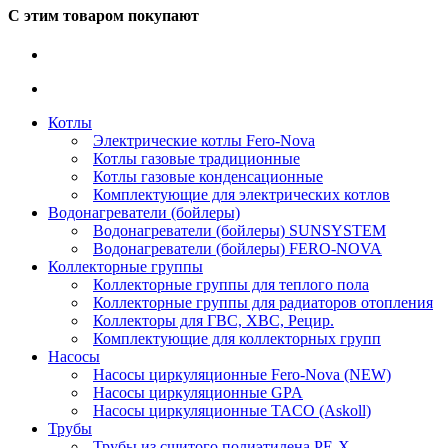
С этим товаром покупают
Котлы
Электрические котлы Fero-Nova
Котлы газовые традиционные
Котлы газовые конденсационные
Комплектующие для электрических котлов
Водонагреватели (бойлеры)
Водонагреватели (бойлеры) SUNSYSTEM
Водонагреватели (бойлеры) FERO-NOVA
Коллекторные группы
Коллекторные группы для теплого пола
Коллекторные группы для радиаторов отопления
Коллекторы для ГВС, ХВС, Рецир.
Комплектующие для коллекторных групп
Насосы
Насосы циркуляционные Fero-Nova (NEW)
Насосы циркуляционные GPA
Насосы циркуляционные TACO (Askoll)
Трубы
Трубы из сшитого полиэтилена PE-X