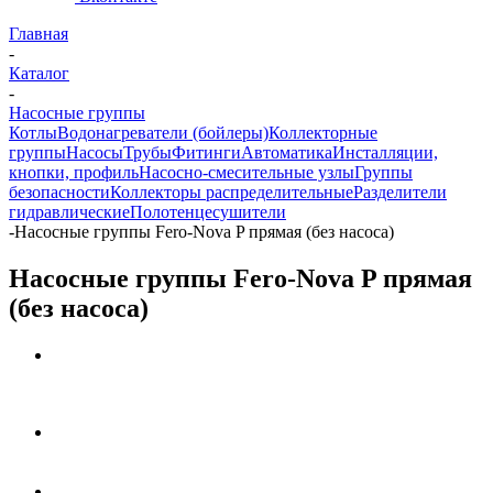
Главная
-
Каталог
-
Насосные группы
Котлы
Водонагреватели (бойлеры)
Коллекторные
группы
Насосы
Трубы
Фитинги
Автоматика
Инсталляции,
кнопки, профиль
Насосно-смесительные узлы
Группы
безопасности
Коллекторы распределительные
Разделители
гидравлические
Полотенцесушители
-
Насосные группы Fero-Nova P прямая (без насоса)
Насосные группы Fero-Nova P прямая
(без насоса)