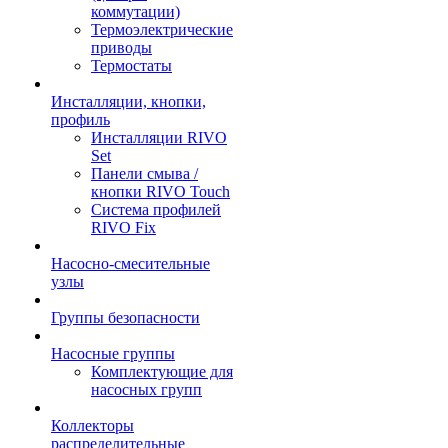
коммутации)
Термоэлектрические
приводы
Термостаты
Инсталляции, кнопки,
профиль
Инсталляции RIVO
Set
Панели смыва /
кнопки RIVO Touch
Система профилей
RIVO Fix
Насосно-смесительные
узлы
Группы безопасности
Насосные группы
Комплектующие для
насосных групп
Коллекторы
распределительные