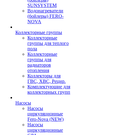
SUNSYSTEM
Водонагреватели
(бойлеры) FERO-
NOVA
Коллекторные группы
Коллекторные
группы для теплого
пола
Коллекторные
группы для
радиаторов
отопления
Коллекторы для
ГВС, ХВС, Рецир.
Комплектующие для
коллекторных групп
Насосы
Насосы
циркуляционные
Fero-Nova (NEW)
Насосы
циркуляционные