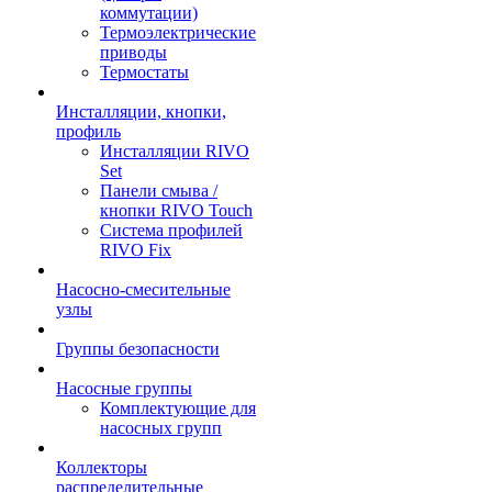
коммутации)
Термоэлектрические
приводы
Термостаты
Инсталляции, кнопки,
профиль
Инсталляции RIVO
Set
Панели смыва /
кнопки RIVO Touch
Система профилей
RIVO Fix
Насосно-смесительные
узлы
Группы безопасности
Насосные группы
Комплектующие для
насосных групп
Коллекторы
распределительные