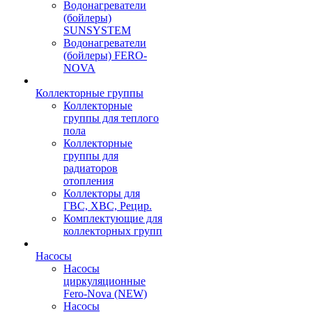
Водонагреватели
(бойлеры)
SUNSYSTEM
Водонагреватели
(бойлеры) FERO-
NOVA
Коллекторные группы
Коллекторные
группы для теплого
пола
Коллекторные
группы для
радиаторов
отопления
Коллекторы для
ГВС, ХВС, Рецир.
Комплектующие для
коллекторных групп
Насосы
Насосы
циркуляционные
Fero-Nova (NEW)
Насосы