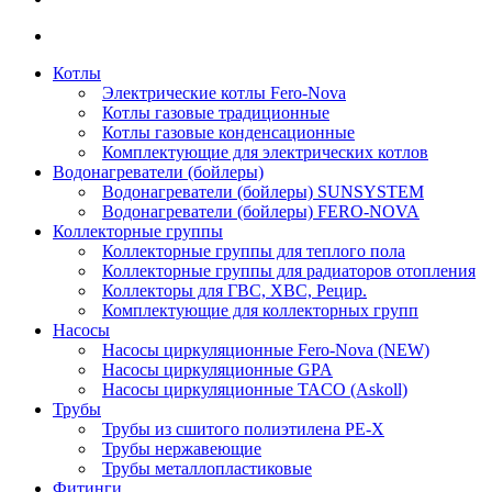
Котлы
Электрические котлы Fero-Nova
Котлы газовые традиционные
Котлы газовые конденсационные
Комплектующие для электрических котлов
Водонагреватели (бойлеры)
Водонагреватели (бойлеры) SUNSYSTEM
Водонагреватели (бойлеры) FERO-NOVA
Коллекторные группы
Коллекторные группы для теплого пола
Коллекторные группы для радиаторов отопления
Коллекторы для ГВС, ХВС, Рецир.
Комплектующие для коллекторных групп
Насосы
Насосы циркуляционные Fero-Nova (NEW)
Насосы циркуляционные GPA
Насосы циркуляционные TACO (Askoll)
Трубы
Трубы из сшитого полиэтилена PE-X
Трубы нержавеющие
Трубы металлопластиковые
Фитинги