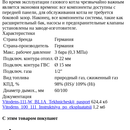
Во время эксплуатации газового котла чрезвычайно важным
является экономия времени: все компоненты доступны с
передней панели, для обслуживания котла не требуется
боковой зазор. Наконец, все компоненты системы, такие как
расширительный бак, насосы и предохранительные клапаны
установлены на заводе-изготовителе.
Характеристики
Страна бренда
Германия
Страна-производитель
Германия
Макс. рабочее давление
3 бара (0,3 МПа)
Подключ. контура отопл.
Ø 22 мм
Подключ. контура ГВС
Ø 15 мм
Подключ. газа
1/2"
Вид топлива
природный газ, сжиженный газ
КПД, %
98% (HS)/ 109% (Hi)
Диаметр дымох., мм
60/100
Документация
Vitodens-111-W_BL1A_Tekhnicheskij_pasport
624,4 кб
Vitodens_100_111_Instruktsiya_po_ekspluatatsii
1,2 мб
С этим товаром покупают