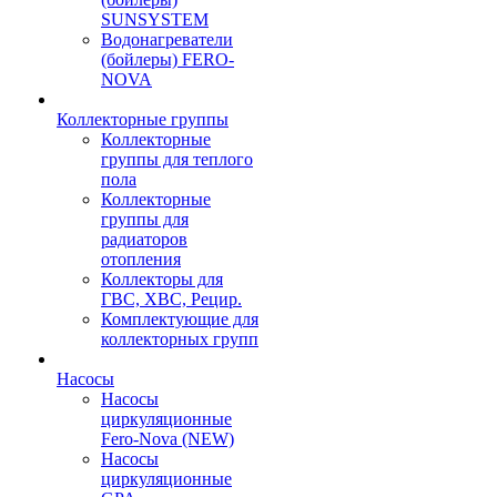
SUNSYSTEM
Водонагреватели
(бойлеры) FERO-
NOVA
Коллекторные группы
Коллекторные
группы для теплого
пола
Коллекторные
группы для
радиаторов
отопления
Коллекторы для
ГВС, ХВС, Рецир.
Комплектующие для
коллекторных групп
Насосы
Насосы
циркуляционные
Fero-Nova (NEW)
Насосы
циркуляционные