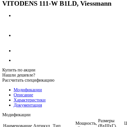
VITODENS 111-W B1LD, Viessmann
Купить по акции
Нашли дешевле?
Рассчитать спецификацию
Модификации
Описание
Характеристики
Документация
Модификации
Размеры
Мощность,
Ц
Наименование
Артикул
Тип
(ВхШхГ),