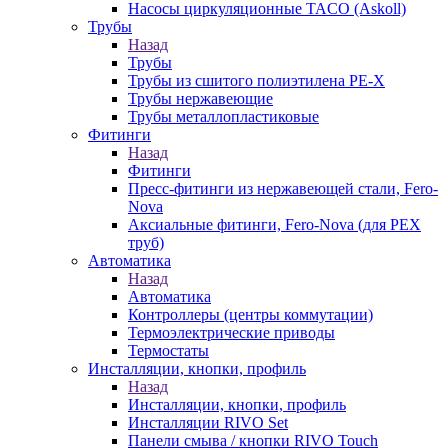
Насосы циркуляционные TACO (Askoll)
Трубы
Назад
Трубы
Трубы из сшитого полиэтилена PE-X
Трубы нержавеющие
Трубы металлопластиковые
Фитинги
Назад
Фитинги
Пресс-фитинги из нержавеющей стали, Fero-
Nova
Аксиальные фитинги, Fero-Nova (для PEX
труб)
Автоматика
Назад
Автоматика
Контроллеры (центры коммутации)
Термоэлектрические приводы
Термостаты
Инсталляции, кнопки, профиль
Назад
Инсталляции, кнопки, профиль
Инсталляции RIVO Set
Панели смыва / кнопки RIVO Touch