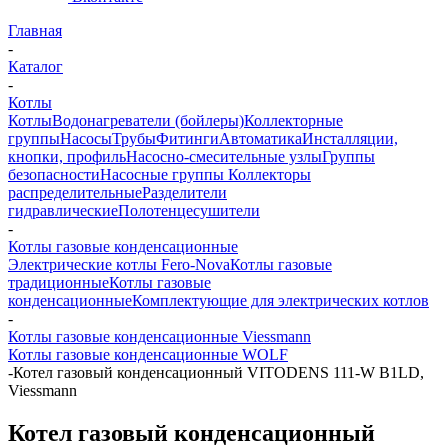
Главная
-
Каталог
-
Котлы
Котлы
Водонагреватели (бойлеры)
Коллекторные
группы
Насосы
Трубы
Фитинги
Автоматика
Инсталляции,
кнопки, профиль
Насосно-смесительные узлы
Группы
безопасности
Насосные группы
Коллекторы
распределительные
Разделители
гидравлические
Полотенцесушители
-
Котлы газовые конденсационные
Электрические котлы Fero-Nova
Котлы газовые
традиционные
Котлы газовые
конденсационные
Комплектующие для электрических котлов
-
Котлы газовые конденсационные Viessmann
Котлы газовые конденсационные WOLF
-
Котел газовый конденсационный VITODENS 111-W B1LD,
Viessmann
Котел газовый конденсационный