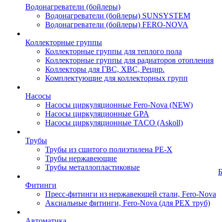
Водонагреватели (бойлеры)
Водонагреватели (бойлеры) SUNSYSTEM
Водонагреватели (бойлеры) FERO-NOVA
Коллекторные группы
Коллекторные группы для теплого пола
Коллекторные группы для радиаторов отопления
Коллекторы для ГВС, ХВС, Рецир.
Комплектующие для коллекторных групп
Насосы
Насосы циркуляционные Fero-Nova (NEW)
Насосы циркуляционные GPA
Насосы циркуляционные TACO (Askoll)
Трубы
Трубы из сшитого полиэтилена PE-X
Трубы нержавеющие
Трубы металлопластиковые
Фитинги
Пресс-фитинги из нержавеющей стали, Fero-Nova
Аксиальные фитинги, Fero-Nova (для PEX труб)
Автоматика