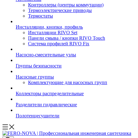
Контроллеры (центры коммутации)
Термоэлектрические приводы
Термостаты
Инсталляции, кнопки, профиль
Инсталляции RIVO Set
Панели смыва / кнопки RIVO Touch
Система профилей RIVO Fix
Насосно-смесительные узлы
Группы безопасности
Насосные группы
Комплектующие для насосных групп
Коллекторы распределительные
Разделители гидравлические
Полотенцесушители