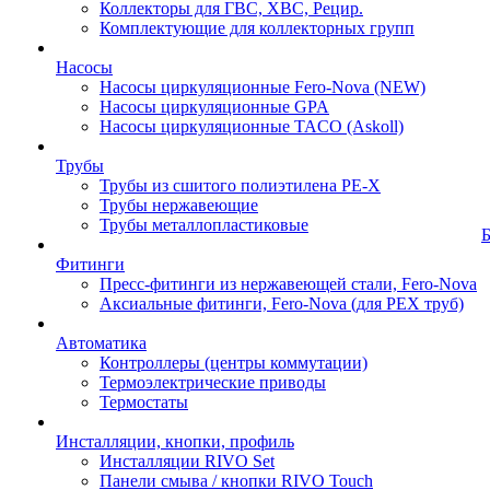
Коллекторы для ГВС, ХВС, Рецир.
Комплектующие для коллекторных групп
Насосы
Насосы циркуляционные Fero-Nova (NEW)
Насосы циркуляционные GPA
Насосы циркуляционные TACO (Askoll)
Трубы
Трубы из сшитого полиэтилена PE-X
Трубы нержавеющие
Трубы металлопластиковые
Фитинги
Пресс-фитинги из нержавеющей стали, Fero-Nova
Аксиальные фитинги, Fero-Nova (для PEX труб)
Автоматика
Контроллеры (центры коммутации)
Термоэлектрические приводы
Термостаты
Инсталляции, кнопки, профиль
Инсталляции RIVO Set
Панели смыва / кнопки RIVO Touch