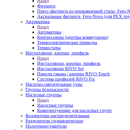
Назад
Фитинги
Пресс-фитинги из нержавеющей стали, Fero-
Аксиальные фитинги, Fero-Nova (для PEX тру
Автоматика
Назад
Автоматика
Контроллеры (центры коммутации)
Термоэлектрические приводы
Термостаты
Инсталляции, кнопки, профиль
Назад
Инсталляции, кнопки, профиль
Инсталляции RIVO Set
Панели смыва / кнопки RIVO Touch
Система профилей RIVO Fix
Насосно-смесительные узлы
Группы безопасности
Насосные группы
Назад
Насосные группы
Комплектующие для насосных групп
Коллекторы распределительные
Разделители гидравлические
Полотенцесушители