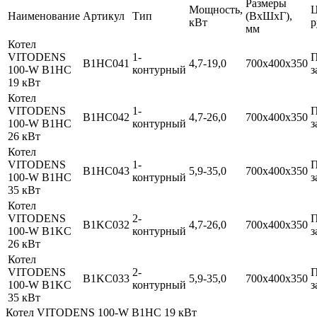
Размеры
Мощность,
Ц
Наименование
Артикул
Тип
(ВхШхГ),
кВт
p
мм
Котел
VITODENS
1-
B1HC041
4,7-19,0
700х400х350
100-W B1HC
контурный
з
19 кВт
Котел
VITODENS
1-
B1HC042
4,7-26,0
700х400х350
100-W B1HC
контурный
з
26 кВт
Котел
VITODENS
1-
B1HC043
5,9-35,0
700х400х350
100-W B1HC
контурный
з
35 кВт
Котел
VITODENS
2-
B1KC032
4,7-26,0
700х400х350
100-W B1KC
контурный
з
26 кВт
Котел
VITODENS
2-
B1KC033
5,9-35,0
700х400х350
100-W B1KC
контурный
з
35 кВт
Котел VITODENS 100-W B1HC 19 кВт