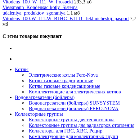
Vitodens_100_W_111_W_Prospekt
293,3 кб
Viessmann_Kondensac-kotly_Sistema
udaleniya_produktov_sgoraniya
1,1 мб
Vitodens_100-W_111-W_B1HC_B1LD_Tekhnicheskij_pasport
7,7
мб
С этим товаром покупают
Котлы
Электрические котлы Fero-Nova
Котлы газовые традиционные
Котлы газовые конденсационные
Комплектующие для электрических котлов
Водонагреватели (бойлеры)
Водонагреватели (бойлеры) SUNSYSTEM
Водонагреватели (бойлеры) FERO-NOVA
Коллекторные группы
Коллекторные группы для теплого пола
Коллекторные группы для радиаторов отопления
Коллекторы для ГВС, ХВС, Рецир.
Комплектующие для коллекторных групп