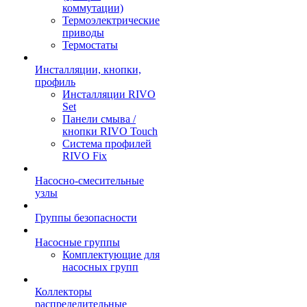
коммутации)
Термоэлектрические
приводы
Термостаты
Инсталляции, кнопки,
профиль
Инсталляции RIVO
Set
Панели смыва /
кнопки RIVO Touch
Система профилей
RIVO Fix
Насосно-смесительные
узлы
Группы безопасности
Насосные группы
Комплектующие для
насосных групп
Коллекторы
распределительные