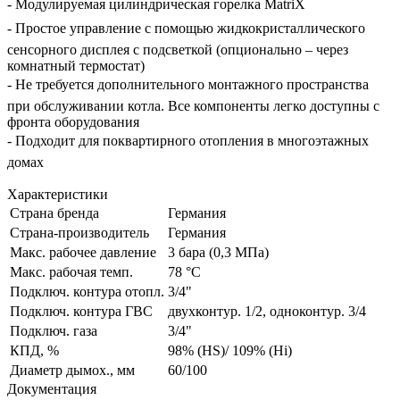
- Модулируемая цилиндрическая горелка MatriX
- Простое управление с помощью жидкокристаллического
сенсорного дисплея с подсветкой (опционально – через
комнатный термостат)
- Не требуется дополнительного монтажного пространства
при обслуживании котла. Все компоненты легко доступны с
фронта оборудования
- Подходит для поквартирного отопления в многоэтажных
домах
Характеристики
Страна бренда
Германия
Страна-производитель
Германия
Макс. рабочее давление
3 бара (0,3 МПа)
Макс. рабочая темп.
78 °С
Подключ. контура отопл.
3/4"
Подключ. контура ГВС
двухконтур. 1/2, одноконтур. 3/4
Подключ. газа
3/4"
КПД, %
98% (HS)/ 109% (Hi)
Диаметр дымох., мм
60/100
Документация