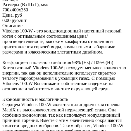
Размеры (ВхШхГ), мм:
700х400х350
Цена, руб
0.00
руб.
/шт
Описание
Vitodens 100-W - это конденсационный настенный газовый
котел с оптимальным соотношением цена/
производительность, высоким комфортом отопления и
приготовления горячей воды, компактными габаритами
размерами и классическим элегантным дизайном.
Коэффициент полезного действия 98% (Hs) / 109% (Hi)
Котел газовый Vitodens 100-W расходует меньшее количество
энергии, так как он дополнительно использует скрытую
теплоту парообразования в уходящих газах. С помощью
Vitodens 100-W Вы снижаете собственные издержки на
отопление и заботитесь о чистоте окружающей среды.
Экономичность и экологичность
Сердцем Vitodens 100-W является цилиндрическая горелка
MatriX из высококачественной нержавеющей стали. Она
особенно экономична, так как использует модуляционный
принцип горения. Вместе с этим значительно сокращаются
эмиссии вредных выбросов. Таким образом, Vitodens 100-W
соответствует самым высоким требованиям охраны