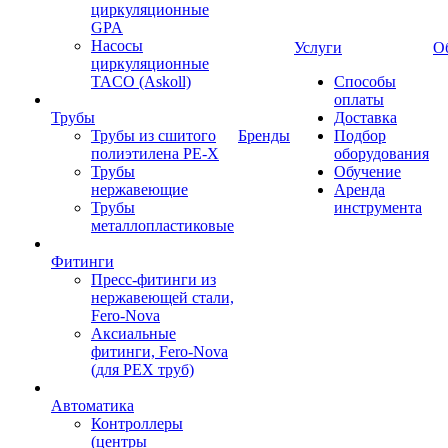
циркуляционные
GPA
Насосы
Услуги
О
циркуляционные
TACO (Askoll)
Способы
оплаты
Трубы
Доставка
Трубы из сшитого
Бренды
Подбор
полиэтилена PE-X
оборудования
Трубы
Обучение
нержавеющие
Аренда
Трубы
инструмента
металлопластиковые
Фитинги
Пресс-фитинги из
нержавеющей стали,
Fero-Nova
Аксиальные
фитинги, Fero-Nova
(для PEX труб)
Автоматика
Контроллеры
(центры