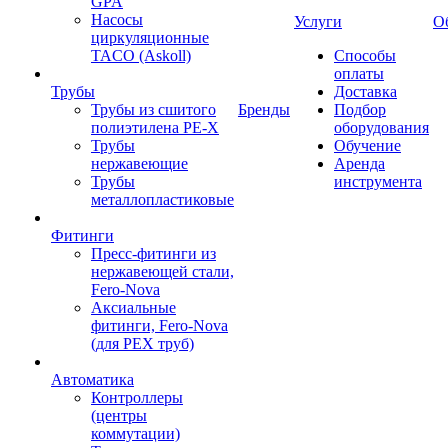
GPA
Насосы
Услуги
О
циркуляционные
TACO (Askoll)
Способы
оплаты
Трубы
Доставка
Трубы из сшитого
Бренды
Подбор
полиэтилена PE-X
оборудования
Трубы
Обучение
нержавеющие
Аренда
Трубы
инструмента
металлопластиковые
Фитинги
Пресс-фитинги из
нержавеющей стали,
Fero-Nova
Аксиальные
фитинги, Fero-Nova
(для PEX труб)
Автоматика
Контроллеры
(центры
коммутации)