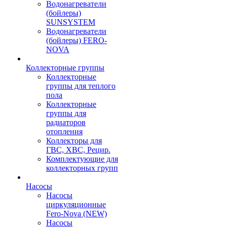
Водонагреватели
(бойлеры)
SUNSYSTEM
Водонагреватели
(бойлеры) FERO-
NOVA
Коллекторные группы
Коллекторные
группы для теплого
пола
Коллекторные
группы для
радиаторов
отопления
Коллекторы для
ГВС, ХВС, Рецир.
Комплектующие для
коллекторных групп
Насосы
Насосы
циркуляционные
Fero-Nova (NEW)
Насосы