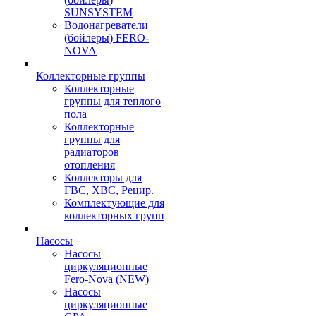
SUNSYSTEM
Водонагреватели
(бойлеры) FERO-
NOVA
Коллекторные группы
Коллекторные
группы для теплого
пола
Коллекторные
группы для
радиаторов
отопления
Коллекторы для
ГВС, ХВС, Рецир.
Комплектующие для
коллекторных групп
Насосы
Насосы
циркуляционные
Fero-Nova (NEW)
Насосы
циркуляционные