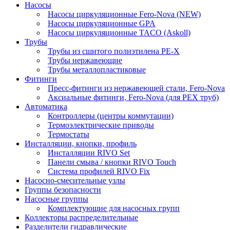
Насосы
Насосы циркуляционные Fero-Nova (NEW)
Насосы циркуляционные GPA
Насосы циркуляционные TACO (Askoll)
Трубы
Трубы из сшитого полиэтилена PE-X
Трубы нержавеющие
Трубы металлопластиковые
Фитинги
Пресс-фитинги из нержавеющей стали, Fero-Nova
Аксиальные фитинги, Fero-Nova (для PEX труб)
Автоматика
Контроллеры (центры коммутации)
Термоэлектрические приводы
Термостаты
Инсталляции, кнопки, профиль
Инсталляции RIVO Set
Панели смыва / кнопки RIVO Touch
Система профилей RIVO Fix
Насосно-смесительные узлы
Группы безопасности
Насосные группы
Комплектующие для насосных групп
Коллекторы распределительные
Разделители гидравлические