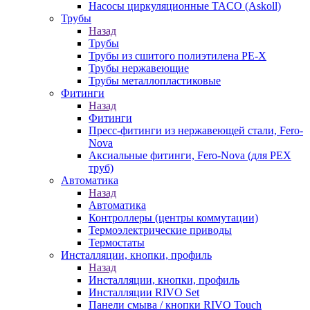
Насосы циркуляционные TACO (Askoll)
Трубы
Назад
Трубы
Трубы из сшитого полиэтилена PE-X
Трубы нержавеющие
Трубы металлопластиковые
Фитинги
Назад
Фитинги
Пресс-фитинги из нержавеющей стали, Fero-
Nova
Аксиальные фитинги, Fero-Nova (для PEX
труб)
Автоматика
Назад
Автоматика
Контроллеры (центры коммутации)
Термоэлектрические приводы
Термостаты
Инсталляции, кнопки, профиль
Назад
Инсталляции, кнопки, профиль
Инсталляции RIVO Set
Панели смыва / кнопки RIVO Touch