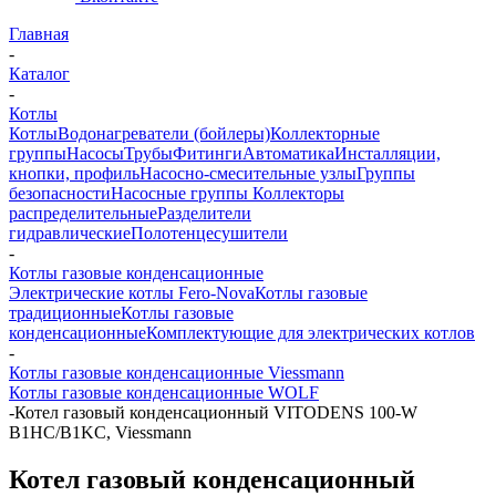
Главная
-
Каталог
-
Котлы
Котлы
Водонагреватели (бойлеры)
Коллекторные
группы
Насосы
Трубы
Фитинги
Автоматика
Инсталляции,
кнопки, профиль
Насосно-смесительные узлы
Группы
безопасности
Насосные группы
Коллекторы
распределительные
Разделители
гидравлические
Полотенцесушители
-
Котлы газовые конденсационные
Электрические котлы Fero-Nova
Котлы газовые
традиционные
Котлы газовые
конденсационные
Комплектующие для электрических котлов
-
Котлы газовые конденсационные Viessmann
Котлы газовые конденсационные WOLF
-
Котел газовый конденсационный VITODENS 100-W
B1HC/B1KC, Viessmann
Котел газовый конденсационный