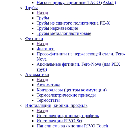
Насосы циркуляционные TACO (Askoll)
Трубы
Назад
Трубы
Трубы из сшитого полиэтилена PE-X
Трубы нержавеющие
Трубы металлопластиковые
Фитинги
Назад
Фитинги
Пресс-фитинги из нержавеющей стали, Fero-
Nova
Аксиальные фитинги, Fero-Nova (для PEX
труб)
Автоматика
Назад
Автоматика
Контроллеры (центры коммутации)
Термоэлектрические приводы
Термостаты
Инсталляции, кнопки, профиль
Назад
Инсталляции, кнопки, профиль
Инсталляции RIVO Set
Панели смыва / кнопки RIVO Touch