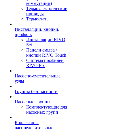
коммутации)
Термоэлектрические
приводы
Термостаты
Инсталляции, кнопки,
профиль
Инсталляции RIVO
Set
Панели смыва /
кнопки RIVO Touch
Система профилей
RIVO Fix
Насосно-смесительные
узлы
Группы безопасности
Насосные группы
Комплектующие для
насосных групп
Коллекторы
распределительные