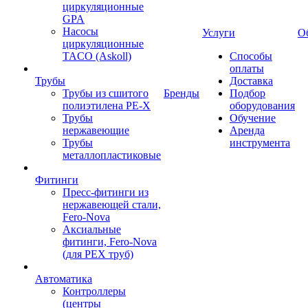
циркуляционные
GPA
Насосы
Услуги
О
циркуляционные
TACO (Askoll)
Способы
оплаты
Трубы
Доставка
Трубы из сшитого
Бренды
Подбор
полиэтилена PE-X
оборудования
Трубы
Обучение
нержавеющие
Аренда
Трубы
инструмента
металлопластиковые
Фитинги
Пресс-фитинги из
нержавеющей стали,
Fero-Nova
Аксиальные
фитинги, Fero-Nova
(для PEX труб)
Автоматика
Контроллеры
(центры