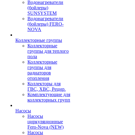
Водонагреватели
(бойлеры)
SUNSYSTEM
Водонагреватели
(бойлеры) FERO-
NOVA
Коллекторные группы
Коллекторные
группы для теплого
пола
Коллекторные
группы для
радиаторов
отопления
Коллекторы для
ГВС, ХВС, Рецир.
Комплектующие для
коллекторных групп
Насосы
Насосы
циркуляционные
Fero-Nova (NEW)
Насосы