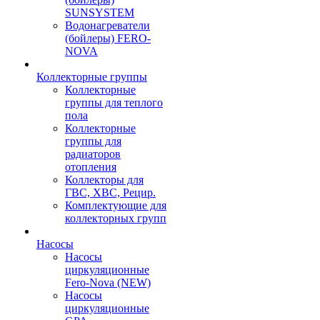
SUNSYSTEM
Водонагреватели
(бойлеры) FERO-
NOVA
Коллекторные группы
Коллекторные
группы для теплого
пола
Коллекторные
группы для
радиаторов
отопления
Коллекторы для
ГВС, ХВС, Рецир.
Комплектующие для
коллекторных групп
Насосы
Насосы
циркуляционные
Fero-Nova (NEW)
Насосы
циркуляционные