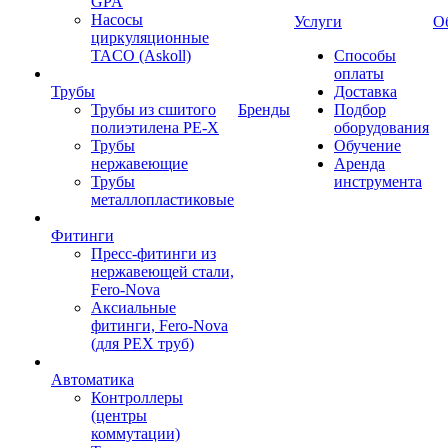
GPA
Насосы
Услуги
О
циркуляционные
TACO (Askoll)
Способы
оплаты
Трубы
Доставка
Трубы из сшитого
Бренды
Подбор
полиэтилена PE-X
оборудования
Трубы
Обучение
нержавеющие
Аренда
Трубы
инструмента
металлопластиковые
Фитинги
Пресс-фитинги из
нержавеющей стали,
Fero-Nova
Аксиальные
фитинги, Fero-Nova
(для PEX труб)
Автоматика
Контроллеры
(центры
коммутации)